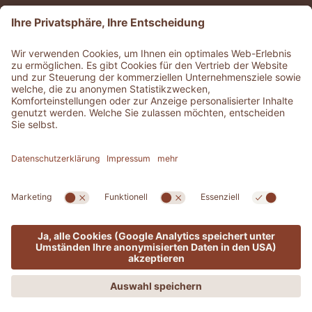
©
2026
ADLER Alpe
MwSt-Nr. 02808010215
CIN: IT021019A1Q2HGZWFP
Geschichten
.
Jobs
.
Presse
.
Whistleblowing
Datenschutzerklärung
Barrierefreiheitserklärung
.
Sitemap
.
Impressum
.
Cookie Einstellungen
ZU ALLEN RESORTS & RETREATS
MENÜ
ANGEBOTE
PHONE
ANFRAGEN
BUCHEN