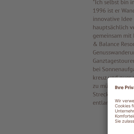
"Ich selbst bin 
1996 ist er Wan
innovative Idee
hauptsächlich v
gemeinsam mit Pa
& Balance Resor
Genusswanderun
Ganztagestouren
bei Sonnenaufga
kreuz und quer 
zu müssen, dank 
Strecke von St. 
entlang zurück i