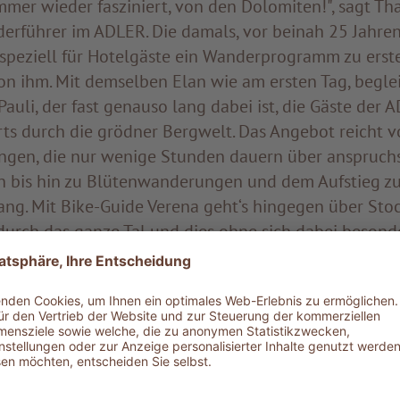
immer wieder fasziniert, von den Dolomiten!", sagt Th
derführer im ADLER. Die damals, vor beinah 25 Jahren
 speziell für Hotelgäste ein Wanderprogramm zu erst
on ihm. Mit demselben Elan wie am ersten Tag, beglei
uli, der fast genauso lang dabei ist, die Gäste der 
ts durch die grödner Bergwelt. Das Angebot reicht v
gen, die nur wenige Stunden dauern über anspruchs
 bis hin zu Blütenwanderungen und dem Aufstieg z
ng. Mit Bike-Guide Verena geht‘s hingegen über Stoc
durch das ganze Tal und dies ohne sich dabei besond
unserer E-Bikes neuester Generation. Zu Verenas Fav
Ulrich über St. Jakob ins Langental und der historisc
ns Hotel.