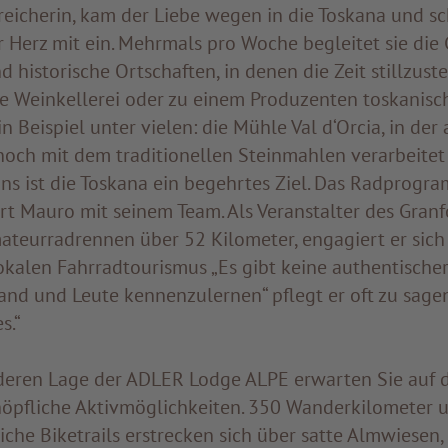
reicherin, kam der Liebe wegen in die Toskana und sc
r Herz mit ein. Mehrmals pro Woche begleitet sie die
d historische Ortschaften, in denen die Zeit stillzuste
ne Weinkellerei oder zu einem Produzenten toskanisch
Ein Beispiel unter vielen: die Mühle Val d‘Orcia, in der 
noch mit dem traditionellen Steinmahlen verarbeite
ns ist die Toskana ein begehrtes Ziel. Das Radprogr
ert Mauro mit seinem Team. Als Veranstalter des Gran
ateurradrennen über 52 Kilometer, engagiert er sich
lokalen Fahrradtourismus „Es gibt keine authentische
and und Leute kennenzulernen“ pflegt er oft zu sagen
s.“
eren Lage der ADLER Lodge ALPE erwarten Sie auf d
öpfliche Aktivmöglichkeiten. 350 Wanderkilometer 
che Biketrails erstrecken sich über satte Almwiesen,