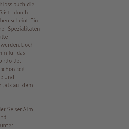
hloss auch die
 Gäste durch
hen scheint. Ein
er Spezialitäten
alte
t werden. Doch
amm für das
fondo del
 schon seit
re und
 „als auf dem
er Seiser Alm
und
 unter