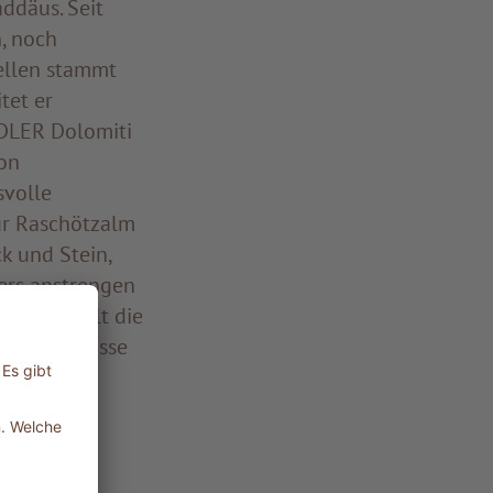
addäus. Seit
, noch
ellen stammt
tet er
ADLER Dolomiti
on
volle
ur Raschötzalm
k und Stein,
ers anstrengen
oriten zählt die
hen Bahntrasse