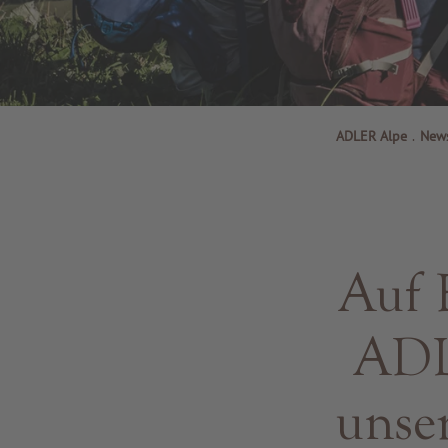
ADLER Alpe
.
New
Auf 
ADL
unse