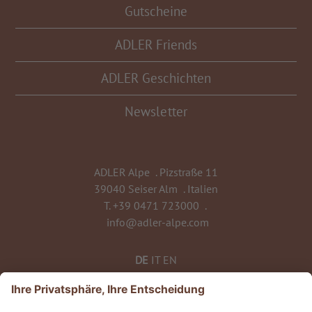
Gutscheine
ADLER Friends
ADLER Geschichten
Newsletter
ADLER Alpe
.
Pizstraße 11
39040 Seiser Alm
.
Italien
T.
+39 0471 723000
.
info@adler-alpe.com
DE
IT
EN