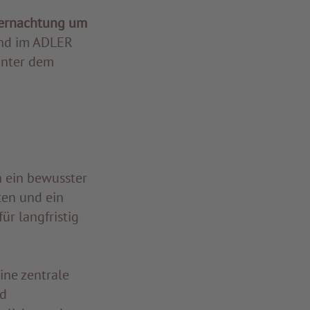
bernachtung um
und im ADLER
unter dem
n ein bewusster
en und ein
ür langfristig
ine zentrale
nd