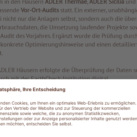
n in den Häusern
ADLER Thermae
,
ADLER Sicilia
und 
assende
Vor-Ort-Audits
statt. Ein externer, unabhängi
 nicht nur die Anlagen selbst, sondern auch die über
erbrauchsdaten, die Umsetzung laufender Projekte so
Audit des Vorjahres. Ergänzt wurde die Prüfung durc
 konkrete Optimierungshinweise und einen detaillier
t.
ADLER Häusern erfolgte die Überprüfung der Daten s
sch mit der EarthCheck-Institution digital.
hritte
 regionalen Mitbewerbern stuft EarthCheck
ADLER als
twortungsvollen Ressourceneinsatz
ein – insbesonde