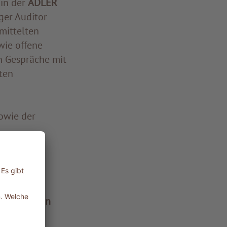
in der
ADLER
ger Auditor
mittelten
wie offene
h Gespräche mit
ten
owie der
 regionalen
re in den