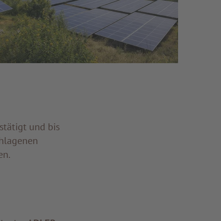
tätigt und bis
chlagenen
en.