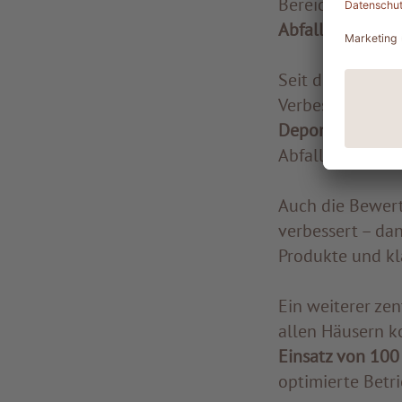
Bereichen
Energ
Abfallmanageme
Seit dem ersten
Verbesserungen 
Deponie entsorg
Abfallaufkommen
Auch die Bewer
verbessert – da
Produkte und kla
Ein weiterer zent
allen Häusern k
Einsatz von 100
optimierte Betri