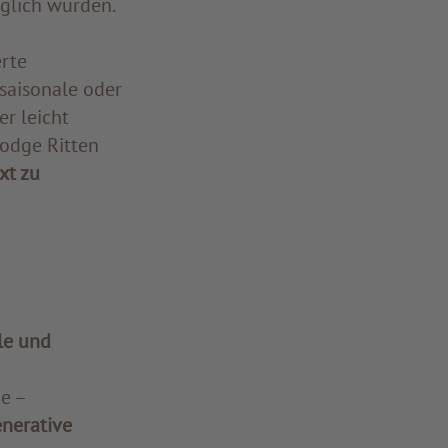
glich wurden.
erte
 saisonale oder
r leicht
odge Ritten
xt zu
le und
e –
nerative