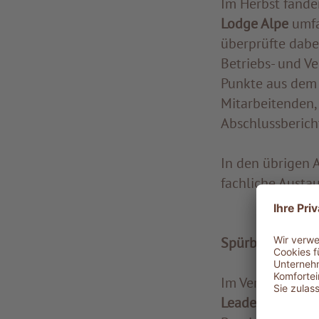
Im Herbst fande
Lodge Alpe
umf
überprüfte dabei
Betriebs- und V
Punkte aus dem 
Mitarbeitenden,
Abschlussberich
In den übrigen 
fachliche Austau
Spürbare Fortsc
Im Vergleich zu
Leader im veran