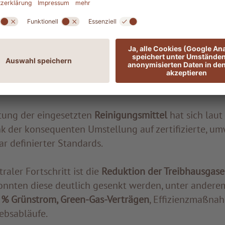
ie- und Wasserverbrauch, Treibhausgasemissionen u
nt.
 Audit 2023 konnten in mehreren Bereichen deutlich
erzielt werden. Besonders hervorzuheben ist die
Red
ten Abfalls
: In ADLER Sicilia und der ADLER Lodge A
 im Vergleich zu 2023 um über 50 % gesenkt.
tung der eingesetzten
Reinigungsmittel
hat sich lau
nk der konsequenten Umstellung auf zertifizierte, um
r definierter Standards.
raler Fortschritt ist die
Reduktion der Treibhausgas
onnten diese deutlich gesenkt werden, unter andere
 % Grünstrom, Green-Gas-Verträgen
, Effizienzmaßna
ebsabläufe.