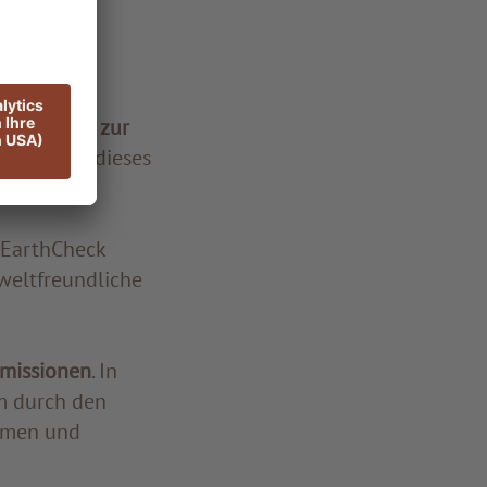
nd
e
uktion des zur
lpe wurde dieses
t EarthCheck
weltfreundliche
emissionen
. In
m durch den
hmen und