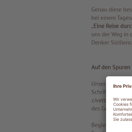
Genau diese bes
bei einem Tagesa
„
Eine Reise durc
uns der Weg in 
Denker Siziliens
Auf den Spuren 
Unser Treffpunk
Schriftsteller e
civetta
weit übe
des Gewissens u
Begleitet werden