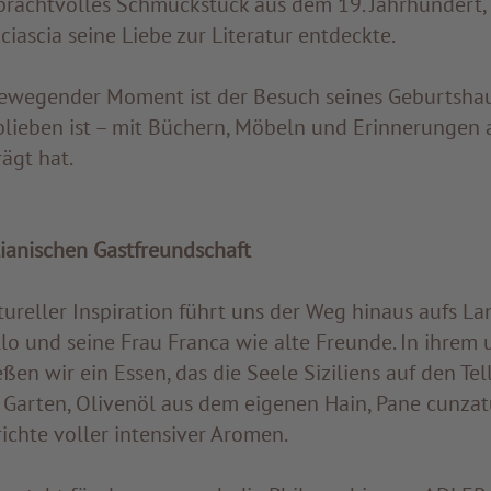
 prachtvolles Schmuckstück aus dem 19. Jahrhundert, g
iascia seine Liebe zur Literatur entdeckte.
ewegender Moment ist der Besuch seines Geburtshau
lieben ist – mit Büchern, Möbeln und Erinnerungen a
rägt hat.
ilianischen Gastfreundschaft
tureller Inspiration führt uns der Weg hinaus aufs La
llo und seine Frau Franca wie alte Freunde. In ihre
en wir ein Essen, das die Seele Siziliens auf den Tell
Garten, Olivenöl aus dem eigenen Hain, Pane cunza
richte voller intensiver Aromen.