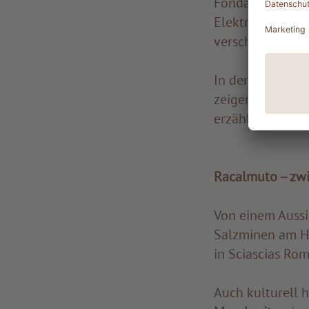
Fondazione Leon
Elektrizitätswer
verschlafene Ra
In der Ausstell
zeigen den Austa
erzählen von Pol
Racalmuto – zw
Von einem Aussi
Salzminen am Ho
in Sciascias Ro
Auch kulturell h