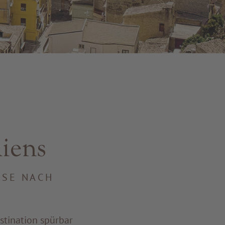
liens
ISE NACH
stination spürbar