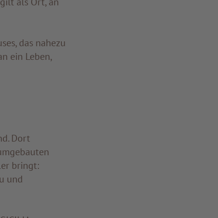
ilt als Ort, an
ses, das nahezu
n ein Leben,
nd. Dort
m umgebauten
er bringt:
tu und