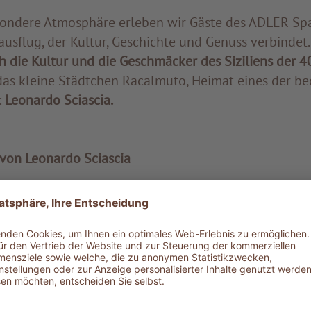
ondere Atmosphäre erleben wir Gäste des ADLER Spa
usflug, der Kultur, Geschichte und Genuss verbindet.
h die Kultur und die Geschmäcker des Siziliens der 4
das kleine Städtchen Racalmuto, Heimat eines der b
:
Leonardo Sciascia.
von Leonardo Sciascia
t ist ein Denkmal aus Marmorbüchern, das an den b
rinnert. Sciascia wurde mit seinem Anti-Mafia-Roman
r Italien hinaus bekannt. Seine Werke gelten bis heu
nd wurden in zahlreiche Sprachen übersetzt.
 wir von Salvatore, von allen liebevoll „Totò“ genann