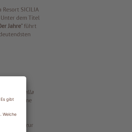
 Resort SICILIA
 Unter dem Titel
0er Jahre
“ führt
edeutendsten
erühmten
Il giorno della
te als Stimme
t, der uns zur