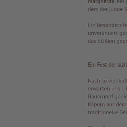
Margherita
, ein
dem der junge Sc
Ein besonders b
unverändert geb
das Sizilien gep
Ein Fest der siz
Nach so viel kul
erwarten uns Li
Bauernhof genieß
Kapern aus dem 
traditionelle Ge