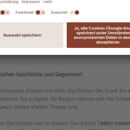
ardo Sciascia führt. Sie befindet sich in einem ehem
k – ein symbolischer Ort, denn man sagt, Sciascia hab
calmuto gebracht.
ung begegnen wir seinem geistigen Umfeld: Briefe u
usch mit großen Intellektuellen wie Pasolini oder I
itik, Macht und der sizilianischen Nachkriegszeit.
ischen Geschichte und Gegenwart
chtspunkt blicken wir über die Dächer der Stadt bis 
rizont. Sie prägten die Region ebenso wie die Schwe
manen immer wieder Thema sind.
at Racalmuto viel zu bieten: Das kleine T
eatro comun