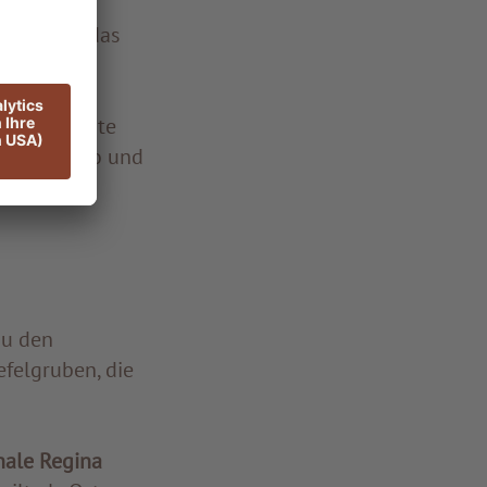
aligen
e Licht in das
nd Dokumente
talo Calvino und
zu den
felgruben, die
ale Regina