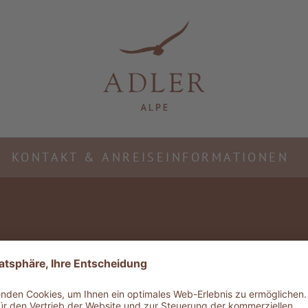
KONTAKT & ANREISEINFORMATIONEN
eine
ADLER Friends
ADLER G
gkeit
Ihre Treue wird
Ausflüg