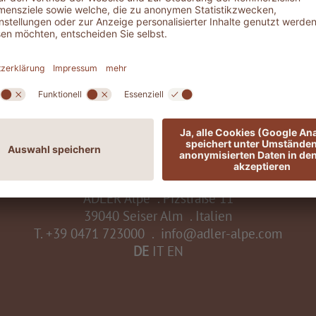
nken.
belohnt.
W
ADLER Alpe
.
Pizstraße 11
39040 Seiser Alm
.
Italien
T.
+39 0471 723000
.
info@adler-alpe.com
DE
IT
EN