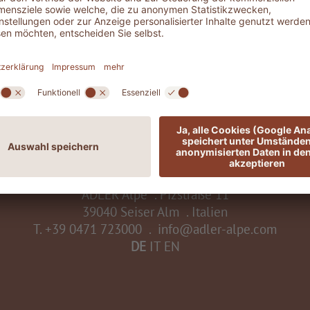
nken.
belohnt.
W
ADLER Alpe
.
Pizstraße 11
39040 Seiser Alm
.
Italien
T.
+39 0471 723000
.
info@adler-alpe.com
DE
IT
EN