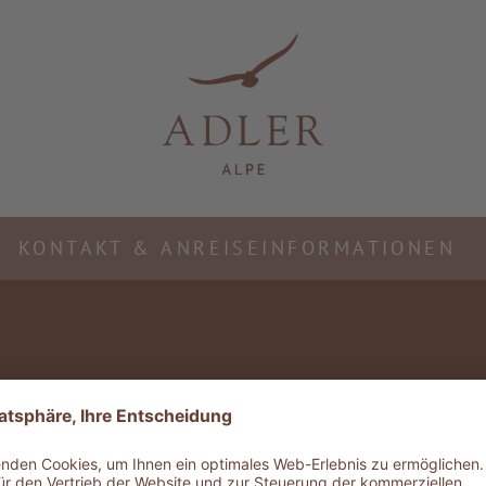
KONTAKT & ANREISEINFORMATIONEN
eine
ADLER Friends
ADLER G
gkeit
Ihre Treue wird
Ausflüg