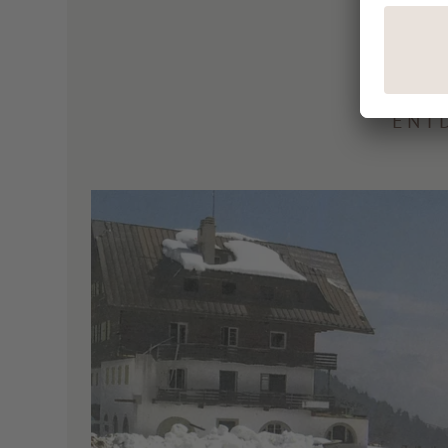
Me
ENT