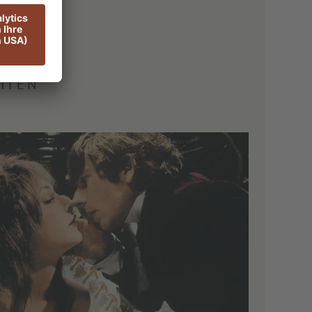
men
HTEN