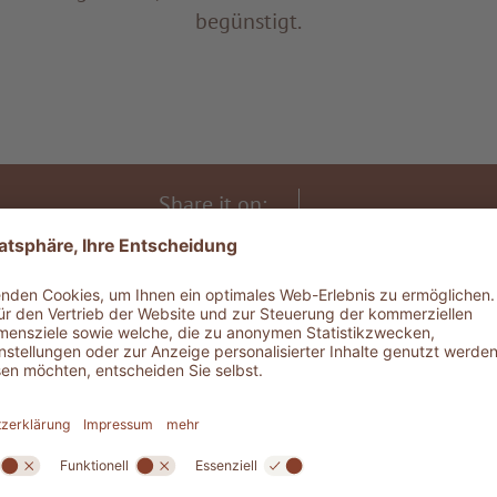
begünstigt.
Share it on:
THE LODGE SPIRIT - THE STORY