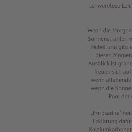
schwerelose Leich
Wenn die Morgenn
Sonnenstrahlen we
Nebel und gibt d
diesen Moment.
Ausblick ist gran
freuen sich auf
wenn allabendli
wenn die Sonne 
Pool der
„Enrosadira“ hei
Erklärung dafü
Kalziumkarbonat 