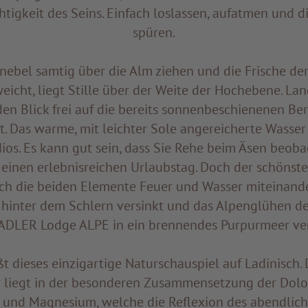
tigkeit des Seins. Einfach loslassen, aufatmen und d
spüren.
ebel samtig über die Alm ziehen und die Frische der
icht, liegt Stille über der Weite der Hochebene. Lan
en Blick frei auf die bereits sonnenbeschienenen Be
 Das warme, mit leichter Sole angereicherte Wasser
dios. Es kann gut sein, dass Sie Rehe beim Äsen beob
 einen erlebnisreichen Urlaubstag. Doch der schönste
ch die beiden Elemente Feuer und Wasser miteinand
hinter dem Schlern versinkt und das Alpenglühen d
 ADLER Lodge ALPE in ein brennendes Purpurmeer ve
ßt dieses einzigartige Naturschauspiel auf Ladinisch. 
r liegt in der besonderen Zusammensetzung der Dolo
und Magnesium, welche die Reflexion des abendlic