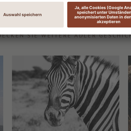
hr Worte zum Träu
DECKEN SIE WEITERE ADLER GESCHIC