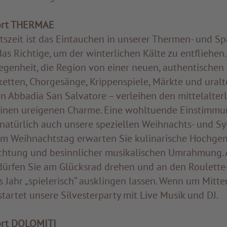
ort THERMAE
tszeit ist das Eintauchen in unserer Thermen- und Sp
s Richtige, um der winterlichen Kälte zu entfliehen.
egenheit, die Region von einer neuen, authentischen 
ketten, Chorgesänge, Krippenspiele, Märkte und uralt
on Abbadia San Salvatore – verleihen den mittelalter
 einen ureigenen Charme. Eine wohltuende Einstimmu
natürlich auch unsere speziellen Weihnachts- und Sy
m Weihnachtstag erwarten Sie kulinarische Hochgen
uchtung und besinnlicher musikalischen Umrahmung.
dürfen Sie am Glücksrad drehen und an den Roulette-
 Jahr „spielerisch“ ausklingen lassen. Wenn um Mitte
tartet unsere Silvesterparty mit Live Musik und DJ.
ort DOLOMITI