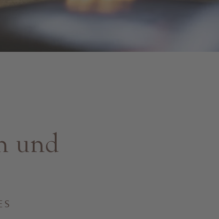
en und
ES