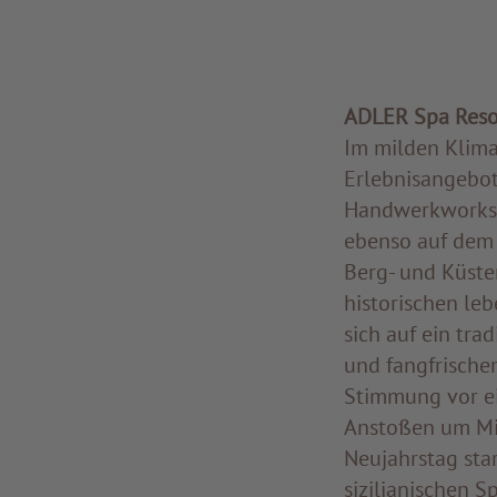
ADLER Spa Reso
Im milden Klima 
Erlebnisangebot,
Handwerkworksho
ebenso auf dem
Berg- und Küste
historischen le
sich auf ein trad
und fangfrischem
Stimmung vor ei
Anstoßen um Mit
Neujahrstag sta
sizilianischen S