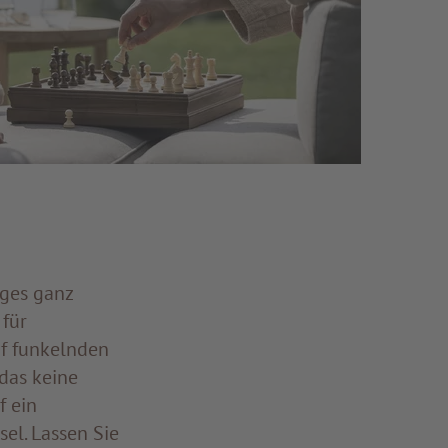
dges ganz
für
f funkelnden
das keine
f ein
el. Lassen Sie