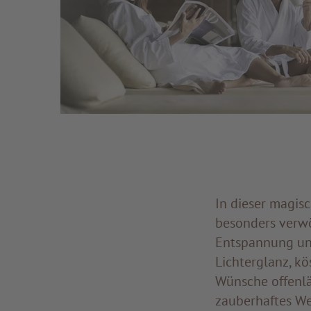
In dieser magis
besonders verwö
Entspannung und
Lichterglanz, k
Wünsche offenläs
zauberhaftes We