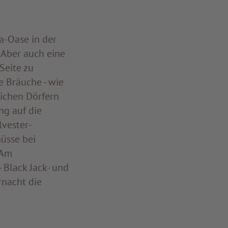
a-Oase in der
 Aber auch eine
Seite zu
e Bräuche - wie
lichen Dörfern
ng auf die
lvester-
üsse bei
 Am
 Black Jack- und
rnacht die