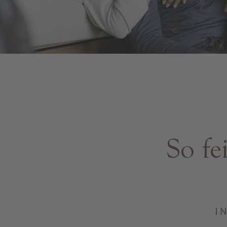
So fe
I