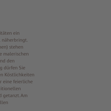
itäten ein
 näherbringt.
hen) stehen
e malerischen
und den
g dürfen Sie
hen Köstlichkeiten
 eine feierliche
itionellen
d getanzt. Am
llen