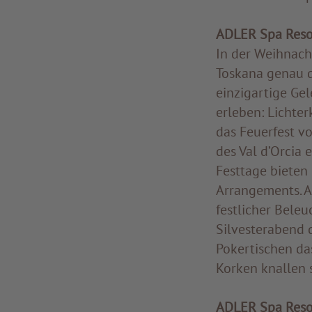
ADLER Spa Res
In der Weihnach
Toskana genau da
einzigartige Gel
erleben: Lichter
das Feuerfest v
des Val d’Orcia
Festtage bieten 
Arrangements. A
festlicher Bele
Silvesterabend 
Pokertischen das
Korken knallen s
ADLER Spa Res