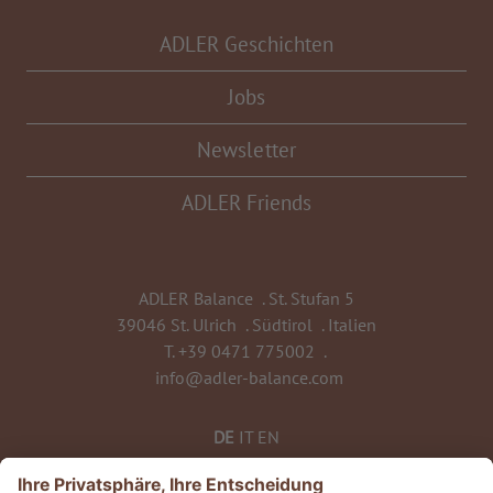
ADLER Geschichten
Jobs
Newsletter
ADLER Friends
ADLER Balance
.
St. Stufan 5
39046 St. Ulrich
.
Südtirol
.
Italien
T.
+39 0471 775002
.
info@adler-balance.com
DE
IT
EN