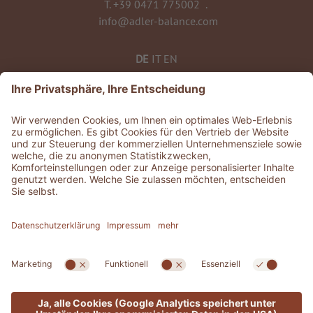
T.
+39 0471 775002
.
info@adler-balance.com
DE
IT
EN
©
2026
ADLER Balance
MwSt-Nr. 0135 0320 212
CIN: IT021061A1T3J4SRND
ZU ALLEN RESORTS & RETREATS
Geschichten
.
Jobs
.
Presse
.
GDS & Partner
.
Whistleblowing
Datenschutzerklärung
Barrierefreiheitserklärung
.
Sitemap
.
Impressum
.
Cookie Einstellungen