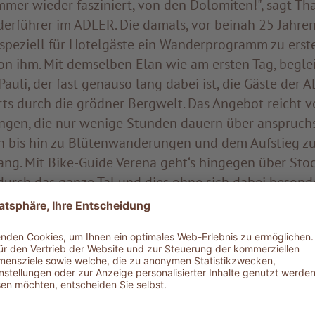
immer wieder fasziniert, von den Dolomiten!", sagt Th
derführer im ADLER. Die damals, vor beinah 25 Jahren
 speziell für Hotelgäste ein Wanderprogramm zu erst
on ihm. Mit demselben Elan wie am ersten Tag, beglei
uli, der fast genauso lang dabei ist, die Gäste der 
ts durch die grödner Bergwelt. Das Angebot reicht v
gen, die nur wenige Stunden dauern über anspruchs
 bis hin zu Blütenwanderungen und dem Aufstieg z
ng. Mit Bike-Guide Verena geht‘s hingegen über Stoc
durch das ganze Tal und dies ohne sich dabei besond
unserer E-Bikes neuester Generation. Zu Verenas Fav
Ulrich über St. Jakob ins Langental und der historisc
ns Hotel.