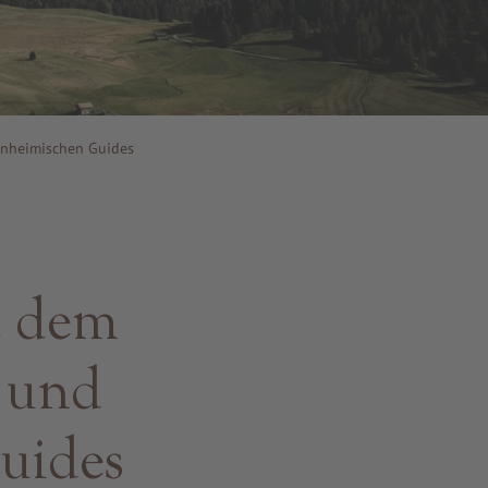
inheimischen Guides
t dem
 und
uides