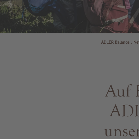
ADLER Balance
.
Ne
Auf 
ADL
unse