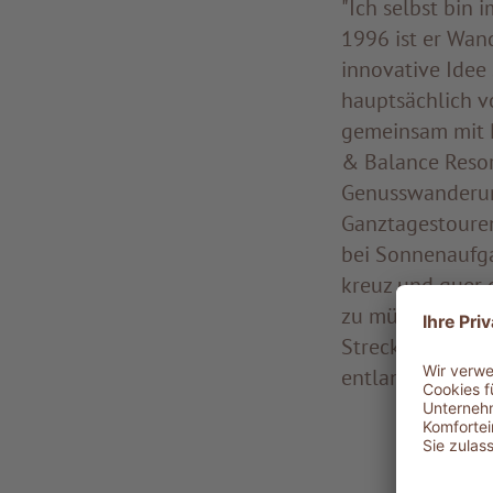
"Ich selbst bin 
1996 ist er Wan
innovative Idee
hauptsächlich v
gemeinsam mit Pa
& Balance Resor
Genusswanderun
Ganztagestouren
bei Sonnenaufga
kreuz und quer 
zu müssen, dank 
Strecke von St. 
entlang zurück i