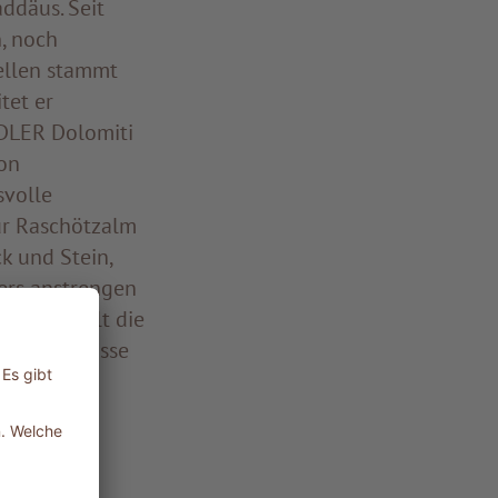
addäus. Seit
, noch
ellen stammt
tet er
ADLER Dolomiti
on
volle
ur Raschötzalm
k und Stein,
ers anstrengen
oriten zählt die
hen Bahntrasse