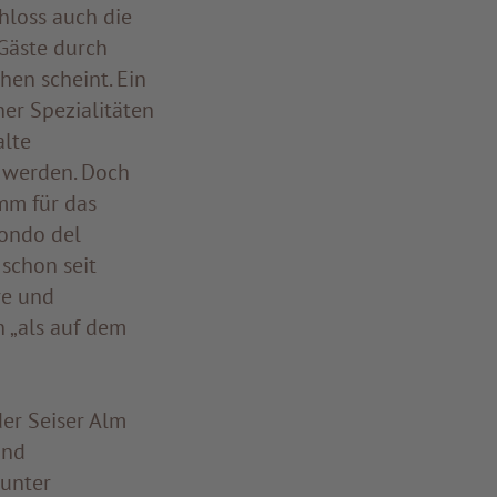
hloss auch die
 Gäste durch
hen scheint. Ein
er Spezialitäten
alte
t werden. Doch
amm für das
fondo del
 schon seit
re und
 „als auf dem
er Seiser Alm
und
 unter