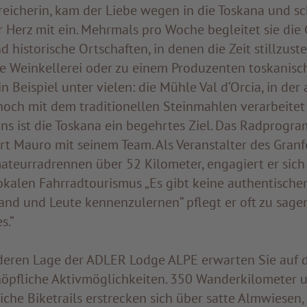
reicherin, kam der Liebe wegen in die Toskana und sc
r Herz mit ein. Mehrmals pro Woche begleitet sie die
d historische Ortschaften, in denen die Zeit stillzuste
ne Weinkellerei oder zu einem Produzenten toskanisch
Ein Beispiel unter vielen: die Mühle Val d‘Orcia, in der 
noch mit dem traditionellen Steinmahlen verarbeite
ns ist die Toskana ein begehrtes Ziel. Das Radprogr
ert Mauro mit seinem Team. Als Veranstalter des Gran
ateurradrennen über 52 Kilometer, engagiert er sich
lokalen Fahrradtourismus „Es gibt keine authentische
and und Leute kennenzulernen“ pflegt er oft zu sagen
s.“
eren Lage der ADLER Lodge ALPE erwarten Sie auf d
öpfliche Aktivmöglichkeiten. 350 Wanderkilometer 
che Biketrails erstrecken sich über satte Almwiesen,