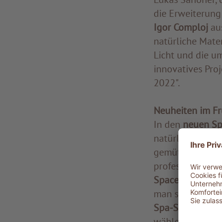
die Erweiterung
Igor Comploj
au
natürliche Mater
Licht und die u
innovatives Pro
2022".
Neuheiten im Fr
In den
neuen Sp
natürlichem Lic
gemütliche Sitz
professionell b
Space
mit Zugan
man sich vor u
Spa-Shop
können
wählen.