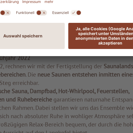
Kabinen
befinden sich am Ende einer sehr stimmungs
aus der Region ausgekleidet ist und in einem lichter
f
zwei romantische Innengärten
blickt. Ein ganz beson
on
aus heimischem Fichtenholz, der ausschließlich d
.
ühjahr 2022
2, rechnen wir mit der Fertigstellung der
Saunalands
bereichen
. Die
neue Saunen entstehen inmitten eines
Steg erreichbar.
ische Sauna, Dampfbad, Hot-Whirlpool, Feuerstellen,
en und Ruhebereiche
garantieren naturnahe Entspan
schen Rahmen. Dabei stellen wir uns das Ensemble wie
 sich nach absoluter Ruhe in wohliger Atmosphäre se
roßzügigen Relax-Bereich bequem, der durch die hoh
e Aussicht auf den Langkofel bietet.