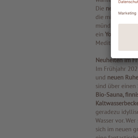
Die
neuen Spa-
die mit Hölzern 
mündet, der au
ein
Yoga-Pavill
Meditation dient
Neuheiten im Fr
Im Frühjahr 202
und
neuen Ruhe
sind über einen 
Bio-Sauna, finn
Kaltwasserbeck
geradezu idylli
Wasser vor. Wer
sich im neuen g
eine fantastisch