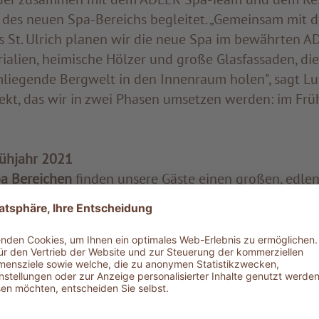
 des neuen Spa-Bereichs begleitet. „Gemeinsam mit
s St. Ulrich planen wir die neue Spa im bewährten AD
ialien, heimische Hölzer und große Glasfassaden, die
mliegende Bergwelt in den Innenraum holen", sagt Luk
jekt, das wir in zwei Phasen umsetzen werden: im Fr
ühjahr 2021
a Bereichen
finden unsere Gäste einen großen, edle
ht durchfluteten Empfang- und Beratungsbereich. Ru
gelegenheiten sorgen für ausreichend Privatsphäre, 
eraten zu lassen. Der Wartebereich wird zu einem
einz
g auf eine große Sonnenterasse. Ein exklusives Ambi
nd nach den Behandlungen entspannen kann. Im
neue
 die Gäste ihre Lieblingsprodukte aus unserer ADLE