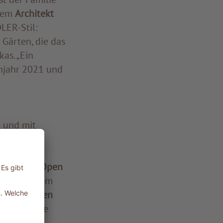
 dem
Architekt
LER-Stil:
 Gärten, die das
as. „Ein
ühjahr 2021 und
n und mit
hige und
um sich
igartigen Open
ente, in dem
n, eleganten
R Spa-Linie