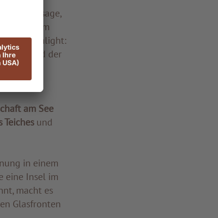
vollen Passage,
füllten Raum
deres Highlight:
em Yoga und der
chaft am See
 Teiches
und
nung in einem
 eine Insel im
hnt, macht es
en Glasfronten