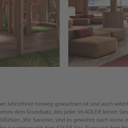
über Jahrzehnte hinweg gewachsen ist und auch witerh
 getreu dem Grundsatz, den jeder im ADLER kennt: Ges
lfühlen. „Wir Sanoner, sind es gewohnt nach vorne zu
 der zusammen mit dem ADLER Spa-Team und dem Res