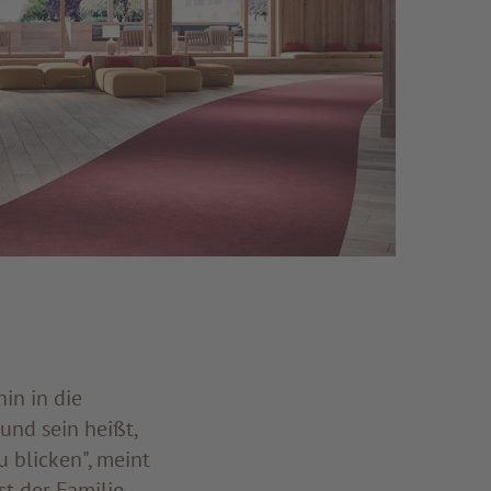
in in die
und sein heißt,
 blicken", meint
t der Familie