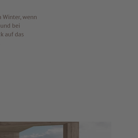
m Winter, wenn
 und bei
k auf das
.