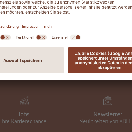
KONTAKT & ANREISEINFORMATIONEN
Jobs
Newsletter
Ihre Karrierechance.
Neuigkeiten von ADLE