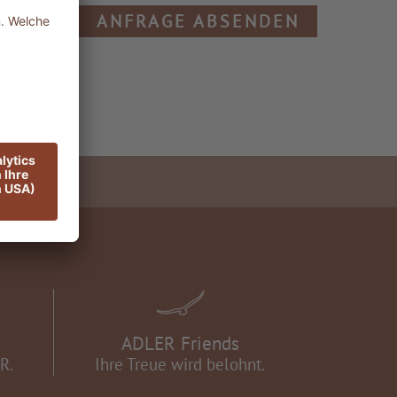
ANFRAGE ABSENDEN
ADLER Friends
R.
Ihre Treue wird belohnt.