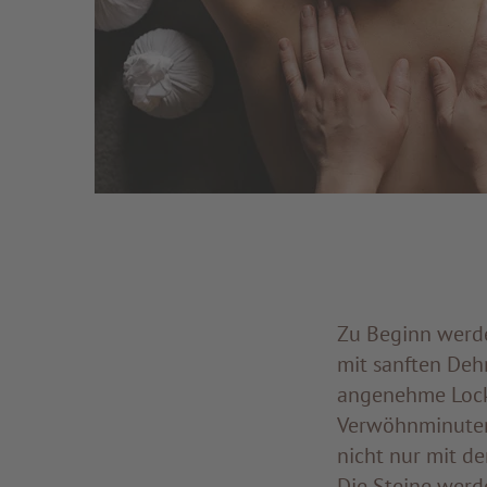
Zu Beginn werde
mit sanften Deh
angenehme Locke
Verwöhnminuten 
nicht nur mit d
Die Steine werd