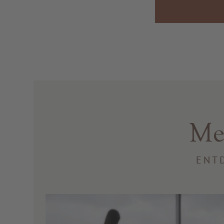
Me
ENT