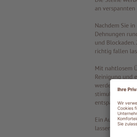
an verspannten 
Nachdem Sie in 
Dehnungen run
und Blockaden. 
richtig fallen la
Mit nahtlosem 
Reinigung und e
werden mithilfe
stimuliert - ein
entspannende K
Ein Augenkissen
lassen Sie die 