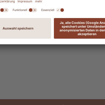
tellt sich ein. Sie fühlen sich wie neugeboren und
be
nungen!
miti