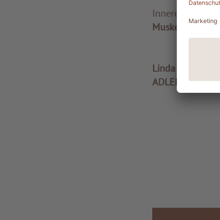
Innere Balance s
Muskelverspan
Linda Demetz
ADLER Spa Dolo