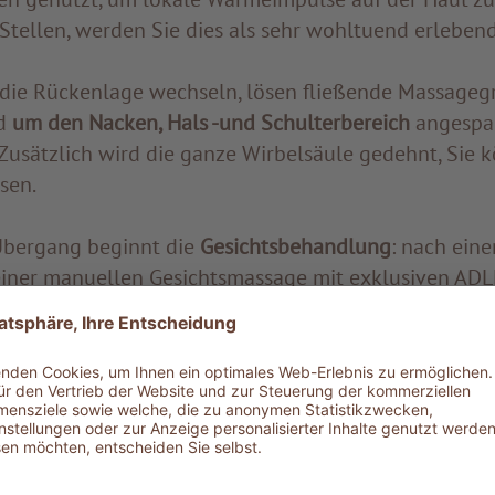
Stellen, werden Sie dies als sehr wohltuend erlebend
die Rückenlage wechseln, lösen fließende Massagegr
d
um den Nacken, Hals -und Schulterbereich
angespa
Zusätzlich wird die ganze Wirbelsäule gedehnt, Sie k
ssen.
Übergang beginnt die
Gesichtsbehandlung
: nach eine
iner manuellen Gesichtsmassage mit exklusiven AD
 eines speziellen Massagerollers auch die tieferen 
e kleine Verjüngungskur für Ihre Haut. Den Abschluss b
opfmassage.
 und der fruchtig-holzige Duft der Essenzen unserer 
anschließende Nachruhephase noch mehr genießen.