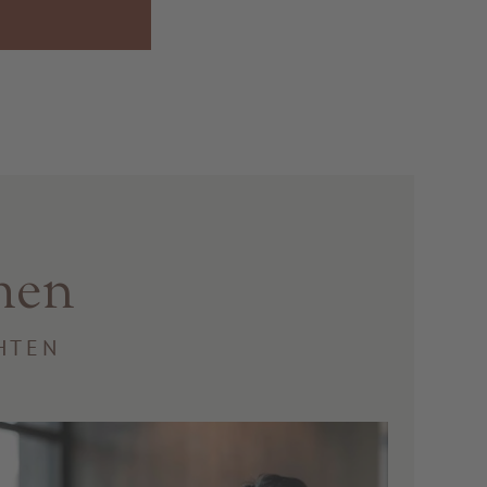
men
HTEN