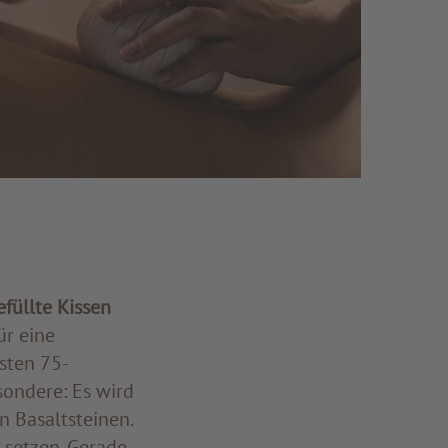
efüllte Kissen
ür eine
sten 75-
sondere: Es wird
n Basaltsteinen.
 setzen. Gerade