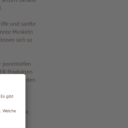
.
iffe und sanfte
nnte Muskeln
önnen sich so
r porentiefen
LER Produkten
Gewebeschichten
ildet eine
ADLER Linie,