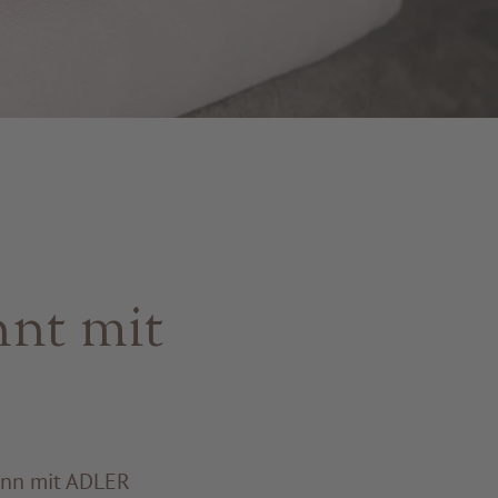
E
nnt mit
ann mit ADLER