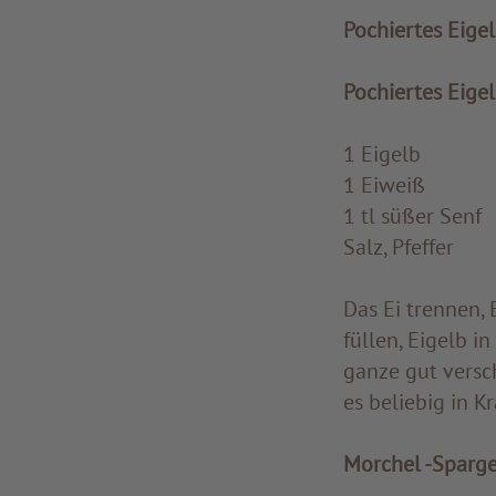
Pochiertes Eige
Pochiertes Eige
1 Eigelb
1 Eiweiß
1 tl süßer Senf
Salz, Pfeffer
Das Ei trennen, 
füllen, Eigelb i
ganze gut versc
es beliebig in K
Morchel -Sparg