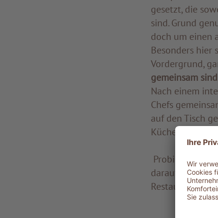
gesetzt, die sow
sind. Grund gen
doch um einen a
Besonders hier 
Vordergrund, ga
gemeinsam sind 
Nach einem int
Chefs gemeinsa
auf den Tisch ge
Küchenchefs – P
Probieren Sie e
darauf, diese Kö
Restaurants zu 