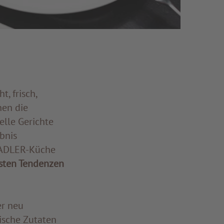
ht, frisch,
nen die
elle Gerichte
bnis
e ADLER-Küche
esten Tendenzen
er neu
ische Zutaten