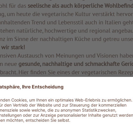
ohl für das
seelische als auch körperliche Wohlbefin
ug, um heute die vegetarische Kultur verstärkt hervo
nhaltenden Trend und Lebensstil auch in Italien geht
stehen natürliche, hochwertige und regional angeba
nz im Sinne der nachhaltigen Küche und getreu uns
wir stark!
ensiven Austausch von Meinungen und Visionen habe
m neue
gesunde, nachhaltige und schmackhafte Geri
bracht. Hier finden Sie eines der vegetarischen Reze
ochiertes Eigelb in Spargel-Morchel Rahmsauce und
s in wenigen einfachen Schritten zu Hause aus und fr
stlichkeit bei Ihrem nächsten Aufenthalt in unseren 
genießen.