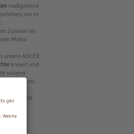
den
maßgebend
rzuheben, wo es
.
ute Zutaten im
erem Motto
n unsere ADLER-
chte
kreiert und
pte unserer
 Brotcroutons.
euen Sie sich
ADLER-