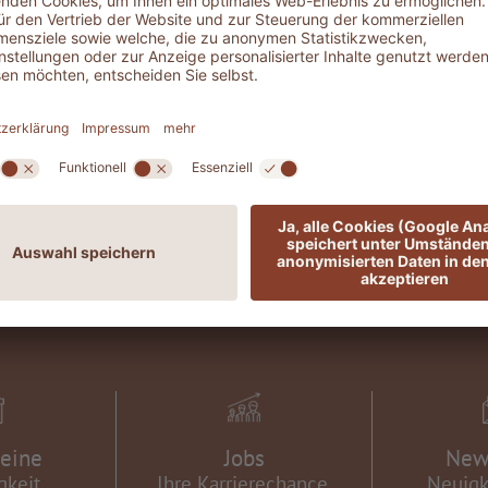
Ich stimme der
Datenschut
KONTAKT & ANREISEINFORMATIONEN
eine
Jobs
New
gkeit
Ihre Karrierechance.
Neuigk