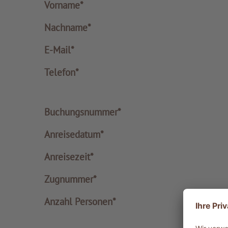
Vorname*
Nachname*
E-Mail*
Telefon*
Buchungsnummer*
Anreisedatum*
Anreisezeit*
Zugnummer*
Anzahl Personen*