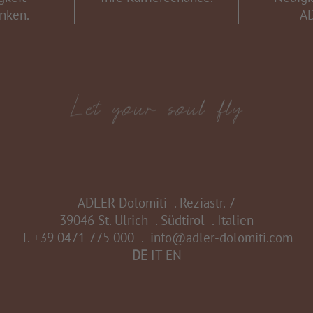
nken.
A
ADLER Dolomiti
.
Reziastr. 7
39046 St. Ulrich
.
Südtirol
.
Italien
T.
+39 0471 775 000
.
info@adler-dolomiti.com
DE
IT
EN