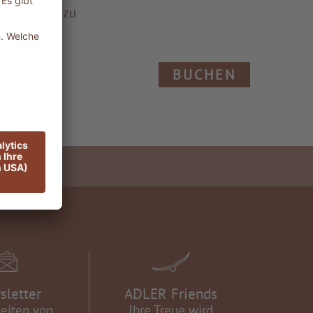
zerklärung
zu
BUCHEN
sletter
ADLER Friends
eiten von
Ihre Treue wird