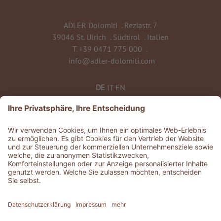
ADLER Dolomiti
.
Reziastr. 7
39046 St. Ulrich
.
Südtirol
.
Italien
T.
+39 0471 775 000
.
info@adler-dolomiti.com
DE
IT
EN
©
2026
ADLER Dolomiti
MwSt-Nr. 0135 0320 212
CIN: IT021061A1BUTEVG3K
Geschichten
.
Jobs
.
Presse
.
GDS & Partner
.
Whistleblowing