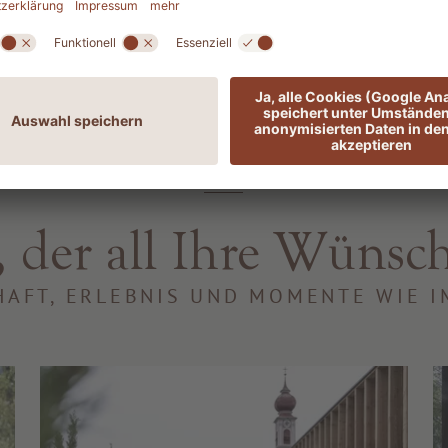
RUNDUM-BLICK
 der all Ihre Wünsch
AFT, ERLEBNIS UND MOMENTE WIE 