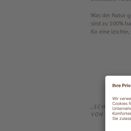
Was der Natur g
sind zu 100% ha
für eine leichte
„SCHÖNHEIT
VON DER FO