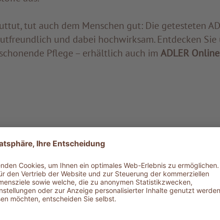
uttut, tut auch dem Menschen gut: Die getesteten A
utfreundlich und dabei hochwirksam. Entdecken Sie
, schonende Pflege – erhältlich auch im
ADLER Online
 UND WOHLBEFINDEN, VON DER NATUR G
RSCHUNG VOLLENDET.“