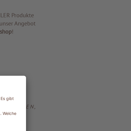
DLER Produkte
 unser Angebot
shop
!
ESCHAFFEN,