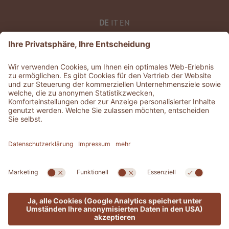
DE
IT
EN
©
2026
ADLER Dolomiti
MwSt-Nr. 0135 0320 212
CIN: IT021061A1BUTEVG3K
Geschichten
.
Jobs
.
Presse
.
GDS & Partner
.
Whistleblowing
Datenschutzerklärung
Barrierefreiheitserklärung
.
Sitemap
.
Impressum
.
Cookie Einstellungen