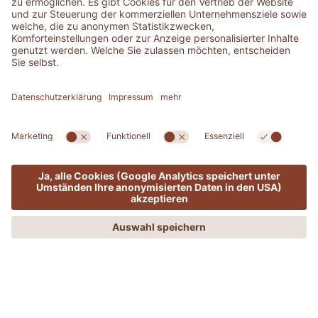
ADLER in aller Ruhe erleben
MENÜ
ANGEBOTE
PHONE
ANFRAGEN
BUCHEN
EIN KLEINER LEITFADEN FÜR ERHOLUNG
UND EIN LEBEN IN HARMONIE – IM
EINKLANG MIT DER NATUR.