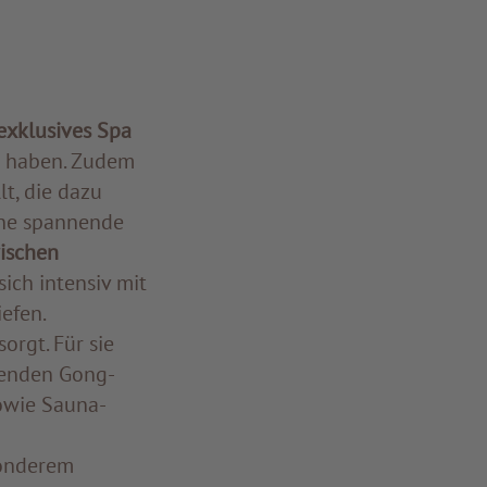
exklusives Spa
 haben. Zudem
lt, die dazu
ine spannende
ischen
sich intensiv mit
efen.
rgt. Für sie
nenden Gong-
owie Sauna-
sonderem