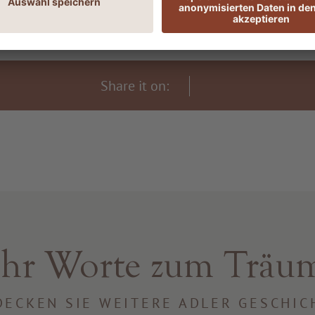
Share it on:
hr Worte zum Träu
DECKEN SIE WEITERE ADLER GESCHIC