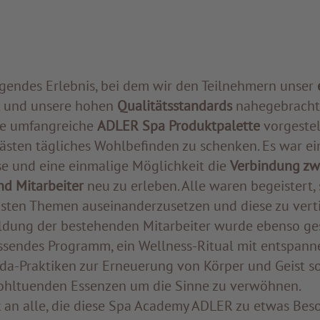
egendes Erlebnis, bei dem wir den Teilnehmern unser
t
und unsere hohen
Qualitätsstandards
nahegebracht
re umfangreiche
ADLER Spa Produktpalette
vorgestel
Gästen tägliches Wohlbefinden zu schenken. Es war e
e und eine einmalige Möglichkeit die
Verbindung zw
d Mitarbeiter
neu zu erleben. Alle waren begeistert, 
sten Themen auseinanderzusetzen und diese zu verti
ildung der bestehenden Mitarbeiter wurde ebenso geso
ssendes Programm, ein Wellness-Ritual mit entspan
eda-Praktiken zur Erneuerung von Körper und Geist s
ohltuenden Essenzen um die Sinne zu verwöhnen.
 an alle, die diese Spa Academy ADLER zu etwas Be