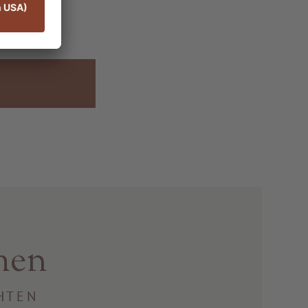
men
HTEN