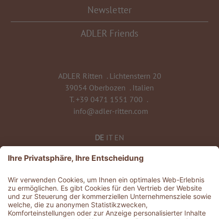
Newsletter
ADLER Friends
ADLER Ritten
.
Lichtenstern 20
39054 Oberbozen
.
Italien
T.
+39 0471 1551 700
.
info@adler-ritten.com
DE
IT
EN