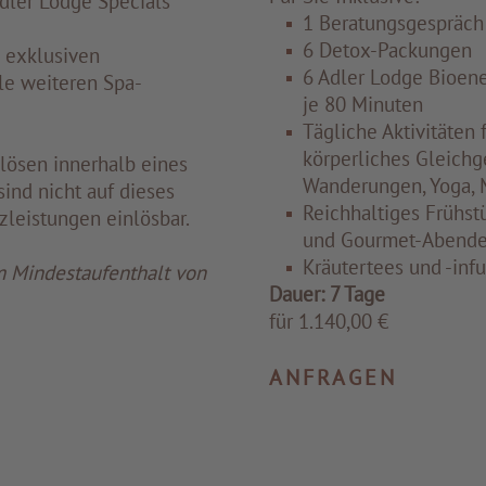
dler Lodge Specials
1 Beratungsgespräch
6 Detox-Packungen
n exklusiven
6 Adler Lodge Bioen
le weiteren Spa-
je 80 Minuten
Tägliche Aktivitäten 
körperliches Gleichg
ulösen innerhalb eines
Wanderungen, Yoga, 
sind nicht auf dieses
Reichhaltiges Frühst
zleistungen einlösbar.
und Gourmet-Abend
Kräutertees und -inf
m Mindestaufenthalt von
Dauer: 7 Tage
für 1.140,00 €
ANFRAGEN