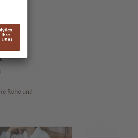
h
E
nere Ruhe und