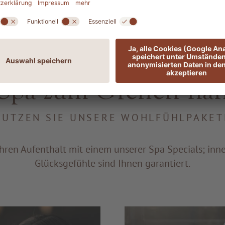
SPA SPECIALS
Spa zum Greifen na
NUTZEN SIE UNSERE WOHLFÜHLPAKET
hren Aufenthalt mit einem unserer Spa Specials; in
Glücksgefühle sind Ihnen garantiert.