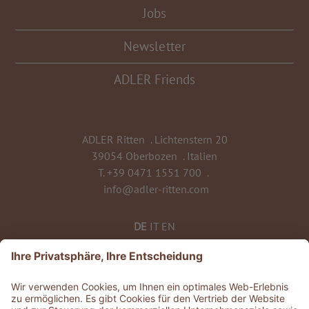
Jobs
Newsletter
ADLER Friends
ADLER Ritten
.
Lichtenstern 20
39054 Oberbozen
.
Italien
T.
+39 0471 1551 700
.
info@adler-ritten.com
DE
IT
EN