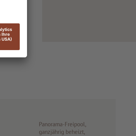
Panorama-Freipool,
ganzjährig beheizt,