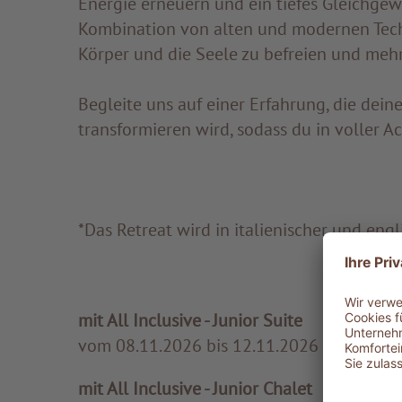
Energie erneuern und ein tiefes Gleichge
Kombination von alten und modernen Techn
Körper und die Seele zu befreien und mehr
Begleite uns auf einer Erfahrung, die dei
transformieren wird, sodass du in voller 
*Das Retreat wird in italienischer und eng
mit All Inclusive - Junior Suite
vom 08.11.2026 bis 12.11.2026
4 Übe
mit All Inclusive - Junior Chalet