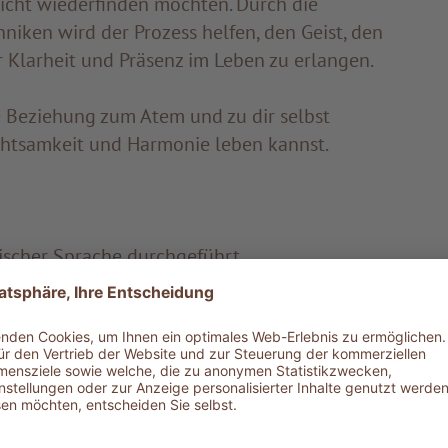
wicht wiederfinden möchten. Durch die
iken wird der Prozess helfen, den Geist, den
 Klarheit und Präsenz im Leben zu erlangen.
ne Beziehung zum Atem und zu dir selbst
Achtsamkeit und Harmonie leben kannst.
lischer Sprache durchgeführt.
rnachtungen ab 1.506,00 € pro Person