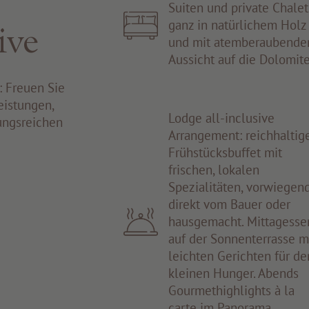
Suiten und private Chalet
ganz in natürlichem Holz
ive
und mit atemberaubende
Aussicht auf die Dolomit
: Freuen Sie
eistungen,
Lodge all-inclusive
ungsreichen
Arrangement: reichhaltig
Frühstücksbuffet mit
frischen, lokalen
Spezialitäten, vorwiegen
direkt vom Bauer oder
hausgemacht. Mittagesse
auf der Sonnenterrasse m
leichten Gerichten für de
kleinen Hunger. Abends
Gourmethighlights à la
carte im Panorama