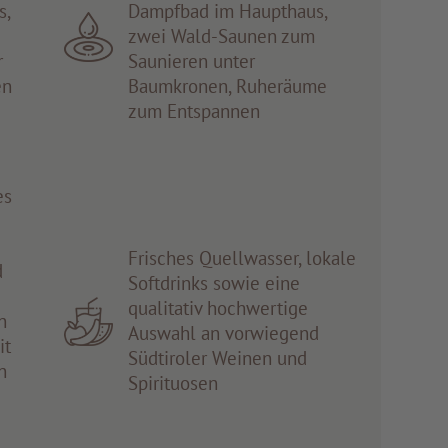
s,
Dampfbad im Haupthaus,
zwei Wald-Saunen zum
r
Saunieren unter
en
Baumkronen, Ruheräume
zum Entspannen
es
Frisches Quellwasser, lokale
d
Softdrinks sowie eine
qualitativ hochwertige
n
Auswahl an vorwiegend
it
Südtiroler Weinen und
n
Spirituosen