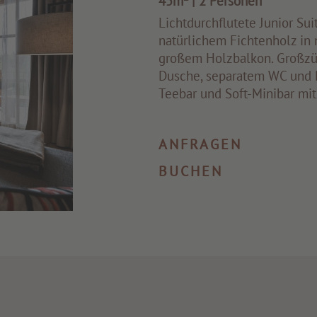
45m²
|
2 Personen
Lichtdurchflutete Junior Sui
natürlichem Fichtenholz in
großem Holzbalkon. Großzüg
Dusche, separatem WC und B
Teebar und Soft-Minibar mi
ANFRAGEN
BUCHEN