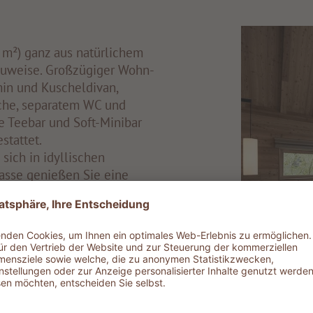
 m²) ganz aus natürlichem
auweise. Großzügiger Wohn-
in und Kuscheldivan,
sche, separatem WC und
e Teebar und Soft-Minibar
stattet.
sich in idyllischen
asse genießen Sie eine
Blick auf den See, andere
g der Berge. Gerne
che bei der Buchung und
 diese zu erfüllen, abhängig
punkt Ihrer Anreise.