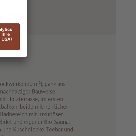
tockwerke (90 m²), ganz aus
 nachhaltiger Bauweise.
it Holzterrasse, im ersten
alkon, beide mit herrlicher
 Badbereich mit luxuriöser
idet und eigener Bio-Sauna.
 und Kuschelecke. Teebar und