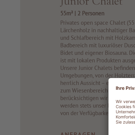
Junior Chalet
55m²
|
2 Personen
Privates open space Chalet (55
Lärchenholz in nachhaltiger B
und Schlafbereich mit Holzkam
Badbereich mit luxuriöser Du
Bidet und eigener Biosauna. Di
ist mit lokalen Produkten ausge
Unsere Junior Chalets befinden 
Umgebungen, von der Holzterr
herrlich Aussicht – einige mit 
zum Wiesenbereich in Richtun
berücksichtigen wir Ihre Wüns
werden stets unser Bestes tun,
von der Verfügbarkeit zum Zeit
ANFRAGEN