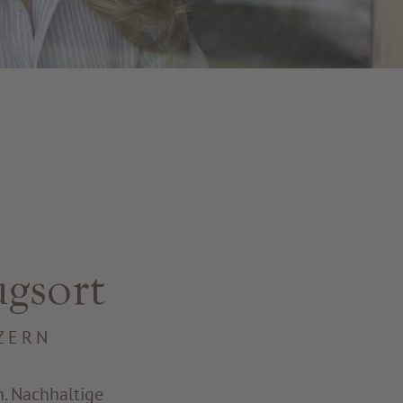
gsort
ZERN
n. Nachhaltige