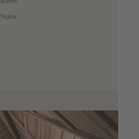
odukten.
fügbar.