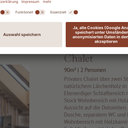
Chalet
90m²
|
2 Personen
Privates Chalet über zwei S
natürlichem Lärchenholz in
Ebenerdiger Schlafbereich m
Stock Wohnbereich mit Holzb
Aussicht auf die Dolomiten.
Dusche, separatem WC und B
Wohnbereich mit Holzkamin