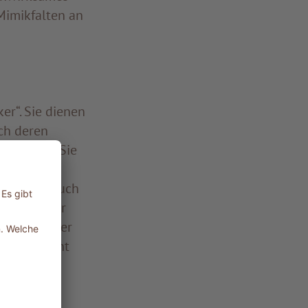
Mimikfalten an
er“. Sie dienen
ich deren
t werden. Sie
en, aber auch
rum und der
r Tages- oder
oster leicht