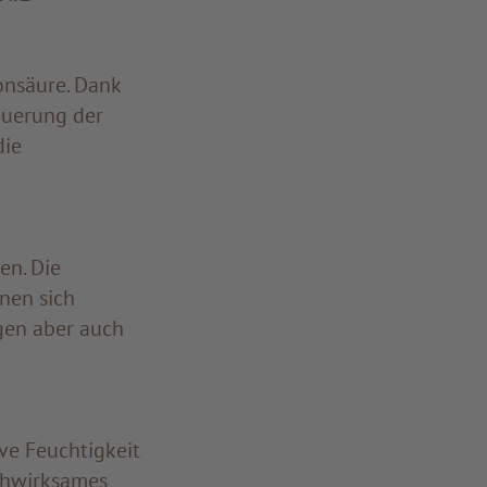
onsäure. Dank
euerung der
die
en. Die
nen sich
gen aber auch
ve Feuchtigkeit
ochwirksames