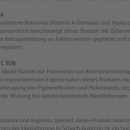
 A
rschiedene Retinoide (Vitamin A-Derivate) und Hyalur
fkomposition beschleunigt dieser Booster die Zellern
ie Kollagenbildung an. Falten werden geglättet und 
eguliert.
 C 30%
r ideale Partner zur Prävention von Alterserscheinung
 regenerierenden Eigenschaften dieses Produkts eig
orbeugung von Pigmentflecken und Pickelmalen, zei
nde Wirkung bei bereits bestehende Hautfärbungen.
nsäure und Argirelin, spendet dieses Produkt intensi
chen der Hautalterung in Schach. Argirelin ist ein h