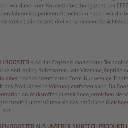
rden wir dabei vom Kosmetikforschungszentrum EFFE
vielen Jahren kooperieren. Gemeinsam haben wir die
ie kreiert, die derzeit drei verschiedene Gesichtsboo
CH BOOSTER
sind das Ergebnis modernster Technologi
arke Anti-Aging-Substanzen - wie Vitamine, Peptide o
 in einer hochkonzentrierten Form. Nur wenige Tropf
it das Produkt seine Wirkung entfalten kann. Da Boos
ntration an Wirkstoffen auszeichnen, erreichen sie s
l, gleichzeitig unterstützen sie das natürliche Gleichg
Haut.
REN BOOSTER AUS UNSERER SKINTECH PRODUKTLI