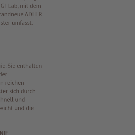
GI-Lab, mit dem
 brandneue ADLER
ster umfasst.
e. Sie enthalten
der
en reichen
ter sich durch
chnell und
ewicht und die
NIE