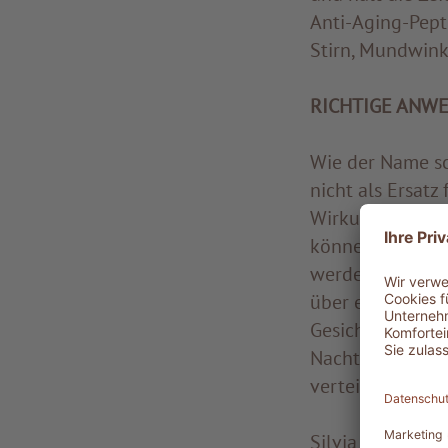
Anti-Aging-Pept
Stirn, Mundwink
RICHTIGE ANWE
Wie der Name sc
nicht als Ersatz
Wirkung. Booste
können sowohl 
werden, etwa um
über einen läng
Gesichtscreme au
Nachtcreme vermi
verteilen und zi
Silvia Mittelber