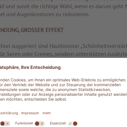
id und somit die richtige Wahl, wenn es darum geht 
el und Augenkonturen zu reduzieren.
NDUNG, GROSSER EFFEKT
hon suggeriert sind Hautbooster „Schönheitsverstärk
 für Seren oder Cremes, sondern unterstützen zusätzl
r sollten je nach aktuellem Hautbedürfnis ausgewähl
bei Bedarf verwendet
 der Haut ein Extraportion Pflege zukommen zu lass
eren Zeitraum. Sie können Ihren Booster vor dem Se
ftragen oder ein paar Tropfen des Produkts mit Ihre
schen. Dank seiner flüssigen Textur lässt sich der Bo
eht schnell ein.
ger