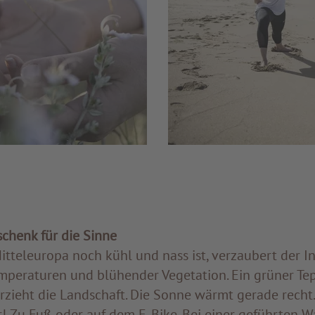
schenk für die Sinne
itteleuropa noch kühl und nass ist, verzaubert der I
eraturen und blühender Vegetation. Ein grüner Te
zieht die Landschaft. Die Sonne wärmt gerade recht.
ur! Zu Fuß oder auf dem E-Bike. Bei einer geführten