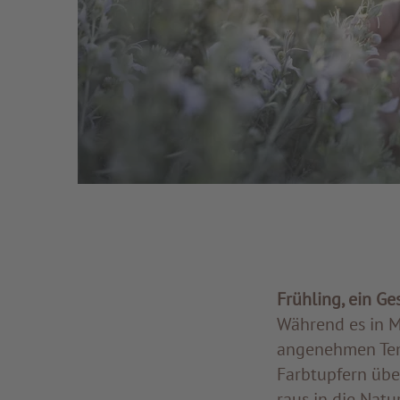
Frühling, ein Ge
Während es in M
angenehmen Temp
Farbtupfern über
raus in die Nat