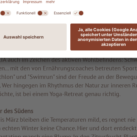
 aktiv durch den Herbst
nkt uns mit einer Fülle an typisch sizilianischen Del
 und feinstem Safran. Mit den ADLER-Guides lernen Si
n der Umgebung kennen, sondern auch den einzigar
eine und regionaler Spezialitäten. Doch steht der He
LIA auch im Zeichen des aktiven Wohlbefindens: Sc
en... mit den von Ernährungscoaches betreuten Sport
thlon" und "Swimrun" sind der Freude an der Beweg
. Wer hingegen im Rhythmus der Natur zur inneren 
hte, ist bei einem Yoga-Retreat genau richtig.
r des Südens
s März bleiben die Temperaturen mild, es regnet nie
 echten Winter keine Chance. Hier und dort entdeck
etation manch eine Blume. In den Zitrusfrucht-Pla