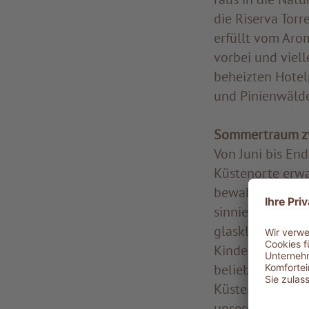
die Riserva Torr
erfüllt vom Aro
vorbei und viell
beheizten Hotel
und Pinienwäld
Sommertraum z
Von Juni bis End
Küstenorte erwa
bewahrt die Ris
sinnieren, kilo
glasklare Meer, 
Kinder ist. Kle
beliebtes Revier
Küstenlandschaf
unseren lokalen