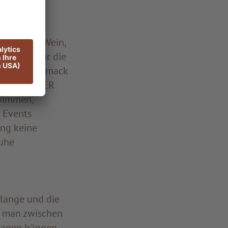
ikatessen: Wein,
e nicht nur die
tigen Geschmack
rbst im ADLER
hwimmen,
 Events
ung keine
Ruhe
 lange und die
t man zwischen
ntagen hängen