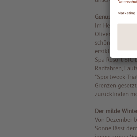
Genussreich und
Im Herbst besche
Oliven, Mandeln
schönsten Ecke
erstklassiger W
Spa Resort SICI
Radfahren, Lauf
"Sportweek-Tria
Grenzen gesetzt
zurückfinden möc
Der milde Winte
Von Dezember bi
Sonne lässt dem
immergrüner Veg