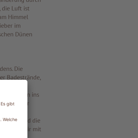
die Luft ist
n am Himmel
ieber im
ischen Dünen
dens. Die
er Badestrände,
 der Sonne
 eintauchen ins
Paradies für
sind ein
len gleitend die
nisieren wir mit