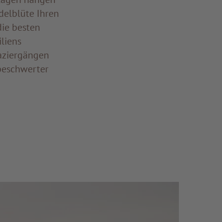
delblüte Ihren
die besten
liens
paziergängen
beschwerter