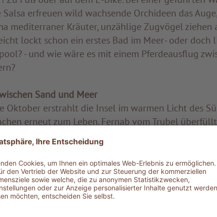
e Salsa erfreuen wild wachsende Orchideen das Auge, 
ma mediterraner Kräuter, unzählige Zugvögel ziehe
eicht lockt schon ein erstes Bad im Meer- oder doch l
pool? - und wie wäre es mit einem Pferdeausflug zw
ern?
wischen Sand und Meer
e Oktober erstrahlt die Insel im warmen Licht des Sü
chen erneut zum Leben. Fernab vom Trubel überfüllt
erva Torre Salsa jedoch ihre ursprüngliche Magie. An
meterlang am Strand entlangwandern - zwischendurch
das mit seiner allmählich abfallenden Tiefe auch ein 
ine, von schneeweißen Felsklippen umrahmte Buchten 
 für Schnorchler. Und für all jene, die über sanfte Wel
t aus einer neuen Perspektive erleben möchten, orga
 Partnern Kajak-, Kanu- und Sup-Touren.