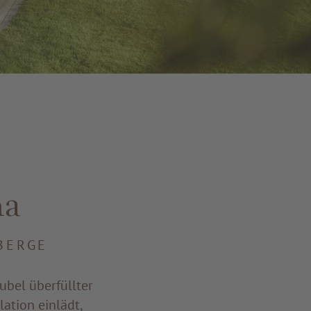
na
BERGE
ubel überfüllter
ation einlädt,