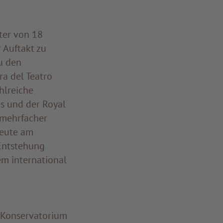
ter von 18
r Auftakt zu
u den
a del Teatro
hlreiche
is und der Royal
d mehrfacher
heute am
 Entstehung
m international
m Konservatorium