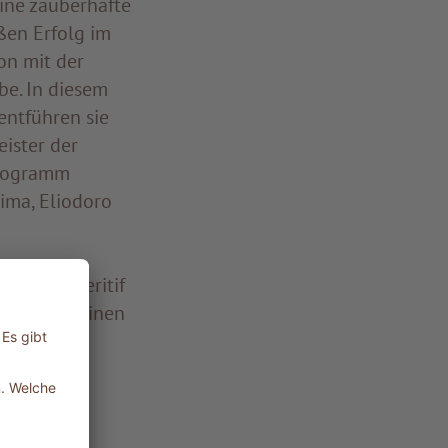
ine zauberhafte
ßen Erfolg im
on mit der
be. In diesem
entführen sie
ister der
Programm
ima, Eliodoro
icena (Aperitif
lesenen Weinen