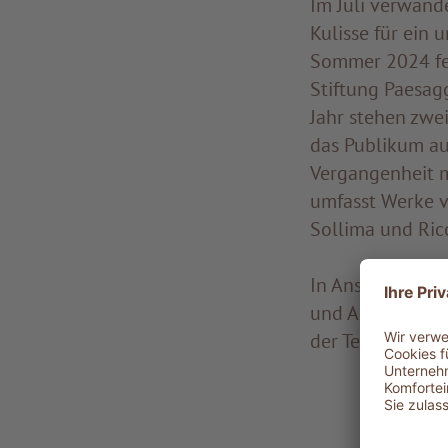
Im Juli verwand
Kulisse für ein 
Sommer 2024 fei
Stiftung Paesagg
Jahr stehen zwe
das Publikum auf
Vergangenheit m
umfasst Werke v
Sollima und Ricc
In Anschluss an 
und Abendessen 
der Tenuta Sano