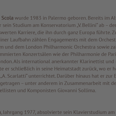
 Scola
wurde 1983 in Palermo geboren. Bereits im Al
r sein Studium am Konservatorium „V. Bellini“ ab – de
werten Karriere, die ihn durch ganz Europa führte. Z
ner Laufbahn zählen Engagements mit dem Orchestr
om und dem London Philharmonic Orchestra sowie za
nommierten Konzertsälen wie der Philharmonie de Par
ondon. Als international anerkannter Klarinettist un
te er schließlich in seine Heimatstadt zurück, wo er 
A. Scarlatti“ unterrichtet. Darüber hinaus hat er zur
getragen – unter anderem in Zusammenarbeit mit de
llisten und Komponisten Giovanni Sollima.
à
, Jahrgang 1977, absolvierte sein Klavierstudium a