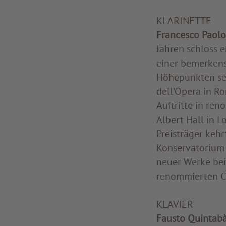
KLARINETTE
Francesco Paolo
Jahren schloss e
einer bemerkens
Höhepunkten sei
dell'Opera in R
Auftritte in re
Albert Hall in L
Preisträger kehr
Konservatorium „
neuer Werke bei
renommierten Ce
KLAVIER
Fausto Quintab