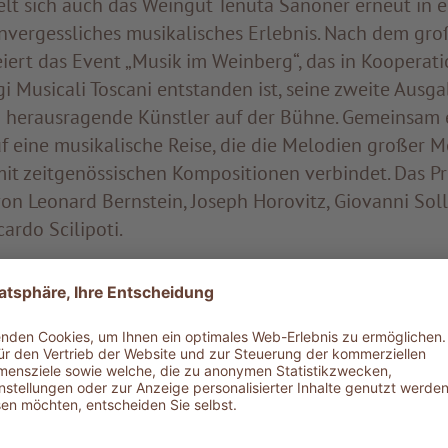
elt sich auch das Weingut Tenuta Sanoner erneut in e
unvergessliches musikalisches Erlebnis. Nach dem gro
ert das Event „Musik im Weinberg“, das in Kooperati
i Musicali Toscani entstanden ist, seine zweite Ausga
i herausragende Künstler auf der Bühne. Gemeinsam 
 eine musikalische Reise, die die Melodien großer Me
it zeitgenössischen Kompositionen verbindet. Das 
on Leonard Bernstein, Joseph Horovitz, Giovanni Soll
ardo Scilipoti.
das Konzert sind die Gäste eingeladen bei einem Aper
in Einem) mit regionalen Köstlichkeiten und den er
ner genussvoll fortzusetzen.