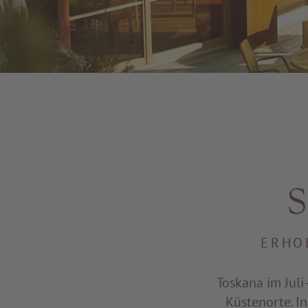
S
ERHO
Toskana im Juli
Küstenorte. I