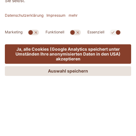
MENÜ
ANGEBOTE
PHONE
ANFRAGEN
BUCHEN
ADLER SPA RESORT & LODGES
YOGA - Trendsport oder die
Rückkehr zu sich selbst?