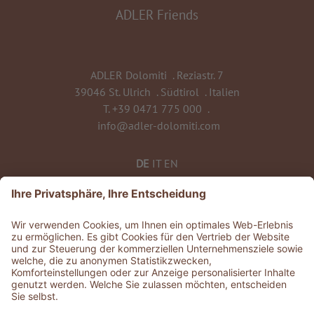
ADLER Friends
ADLER Dolomiti
.
Reziastr. 7
39046 St. Ulrich
.
Südtirol
.
Italien
T.
+39 0471 775 000
.
info@adler-dolomiti.com
DE
IT
EN
ZU ALLEN RESORTS & RETREATS
©
2026
ADLER Dolomiti
MwSt-Nr. 0135 0320 212