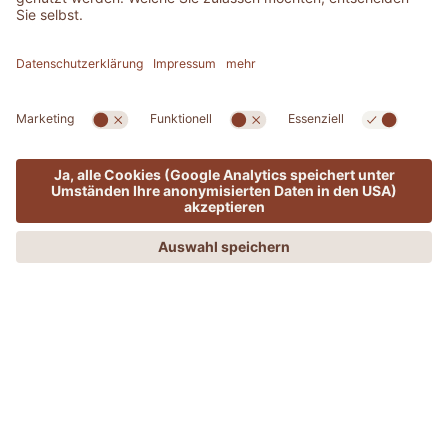
MENÜ
ANGEBOTE
PHONE
ANFRAGEN
BUCHEN
RAFFAELE PORCEDDU
Maitré und Sommelier im ADLER Spa Resort Thermae