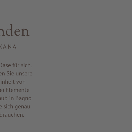
inden
SKANA
ase für sich.
en Sie unsere
inheit von
rei Elemente
aub in Bagno
e sich genau
 brauchen.