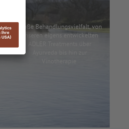
Große Behandlungsvielfalt, von
unseren eigens entwickelten
ADLER Treatments über
Ayurveda bis hin zur
Vinotherapie