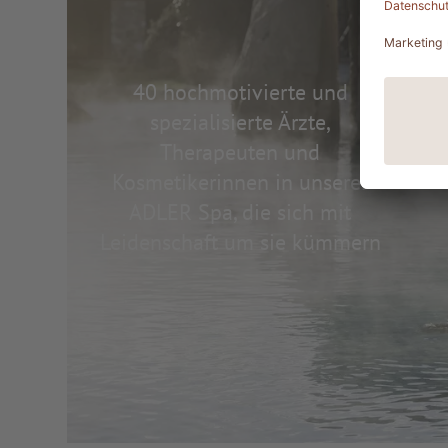
40 hochmotivierte und
spezialisierte Ärzte,
Therapeuten und
Kosmetikerinnen in unserer
ADLER Spa, die sich mit
Leidenschaft um sie kümmern