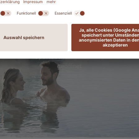
Heilsames 36° warmes
Thermalwasser aus den Tiefen
der Erde, halbolympisches
Sportbecken ganzjährig
geöffnet