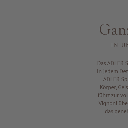
Ganz
IN U
Das ADLER Sp
In jedem Det
ADLER Spa
Körper, Gei
führt zur v
Vignoni übe
das geneh