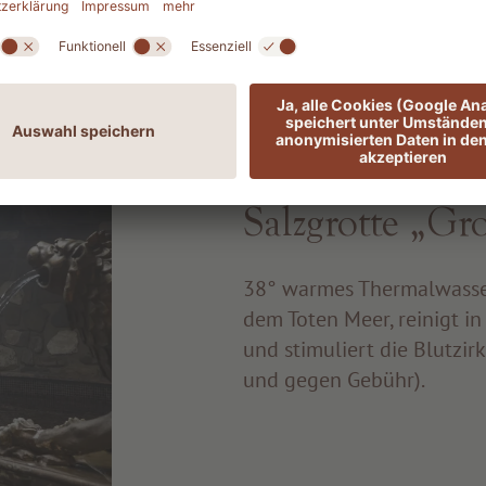
Salzgrotte „Gro
38° warmes Thermalwasser
dem Toten Meer, reinigt in
und stimuliert die Blutzir
und gegen Gebühr).