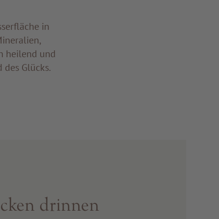
serfläche in
ineralien,
h heilend und
d des Glücks.
cken drinnen