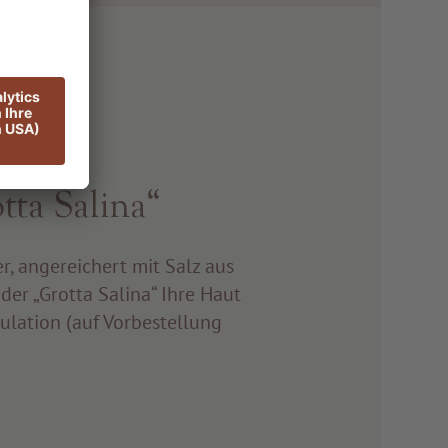
tta Salina“
, angereichert mit Salz aus
 der „Grotta Salina“ Ihre Haut
kulation (auf Vorbestellung