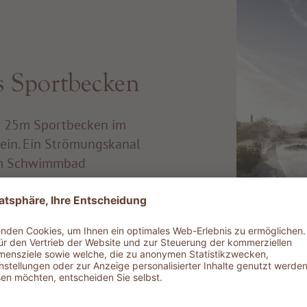
s Sportbecken
er 25m Sportbecken im
ein. Ein Strömungskanal
 dem Schwimmbad