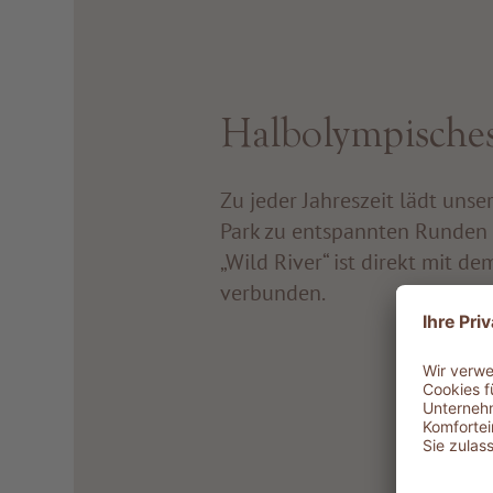
Halbolympische
Zu jeder Jahreszeit lädt uns
Park zu entspannten Runden 
„Wild River“ ist direkt mit
verbunden.