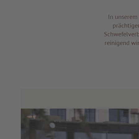
In unserem 
prächtige
Schwefelverb
reinigend wi