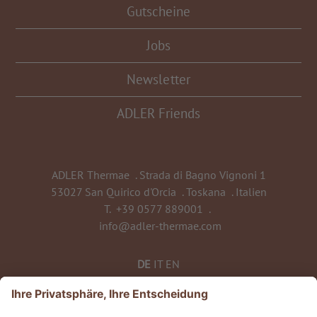
Gutscheine
Jobs
Newsletter
ADLER Friends
ADLER Thermae
.
Strada di Bagno Vignoni 1
53027 San Quirico d'Orcia
.
Toskana
.
Italien
T.
+39 0577 889001
.
info@adler-thermae.com
DE
IT
EN