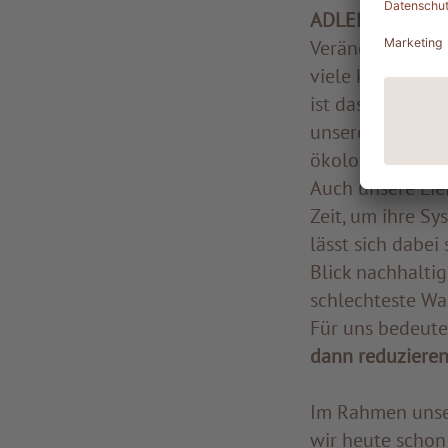
ADLERs Weg: Schr
Veränderung begi
viele kleine Ent
ist das ein Bala
unseren Gästen 
ökologischen Zi
Auch unsere Lief
Zeit, um ihre S
lässt sich dabei
Blick nachhaltig
schlechteste Wa
Für uns bedeutet
dann reduzieren
Im Rahmen uns
wir heute schon