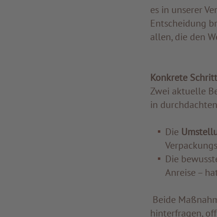
es in unserer V
Entscheidung bra
allen, die den 
Konkrete Schrit
Zwei aktuelle Be
in durchdachten
Die
Umstell
Verpackungsv
Die bewusst
Anreise – ha
Beide Maßnahmen
hinterfragen, of