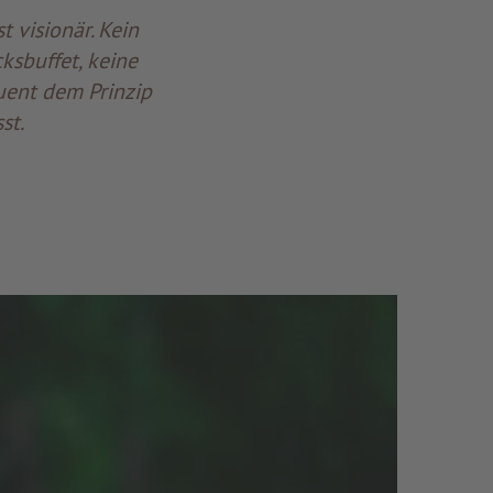
t visionär. Kein
sbuffet, keine
uent dem Prinzip
st.