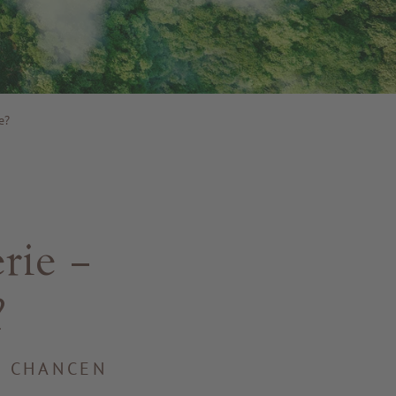
e?
rie –
?
D CHANCEN