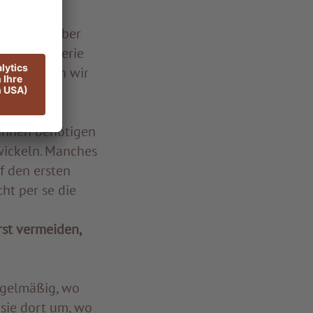
Sie führt über
der Hotellerie
Komfort, den wir
ld mit
 ihnen benötigen
wickeln. Manches
uf den ersten
cht per se die
rst vermeiden,
egelmäßig, wo
 sie dort um, wo