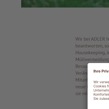
Wir bei ADLER h
beantworten, so
Housekeeping, in
Müllvermeidung
Ressourcen. Und
Veränderung geli
Mitarbeiter, die
neue Lösungen m
sie mitgestalten