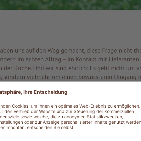
aben uns auf den Weg gemacht, diese Frage nicht the
ndern im echten Alltag – im Kontakt mit Lieferanten,
 der Küche. Und wir sind ehrlich: Es geht nicht um v
, sondern vielmehr um einen bewussteren Umgang 
 um die Entscheidung, diesen Weg gemeinsam zu ge
ngt nicht allein. Sie braucht Menschen, die sie mittr
 sie täglich umsetzen, unsere Partner und Lieferanten, 
itzudenken, und unsere Gäste, die offen sind für n
 wollen.