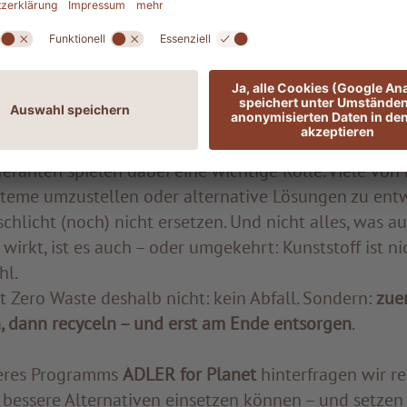
itt für Schritt, mit Weitblick und Realitätssinn
nnt im Kleinen – und selten verläuft sie geradlinig. 
scheidungen, die nicht immer bequem sind. Gerade in 
nceakt. Hygienevorgaben, Effizienz, Logistik und der 
bieten möchten, stehen nicht selten im Spannungsfe
elen.
eranten spielen dabei eine wichtige Rolle. Viele von
ysteme umzustellen oder alternative Lösungen zu ent
 schlicht (noch) nicht ersetzen. Und nicht alles, was a
 wirkt, ist es auch – oder umgekehrt: Kunststoff ist ni
hl.
 Zero Waste deshalb nicht: kein Abfall. Sondern:
zue
, dann recyceln – und erst am Ende entsorgen
.
eres Programms
ADLER for Planet
hinterfragen wir r
 bessere Alternativen einsetzen können – und setzen