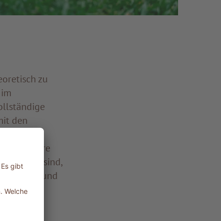
oretisch zu
 im
ollständige
mit den
hen. Denn
agen: unsere
die bereit sind,
eue Wege – und