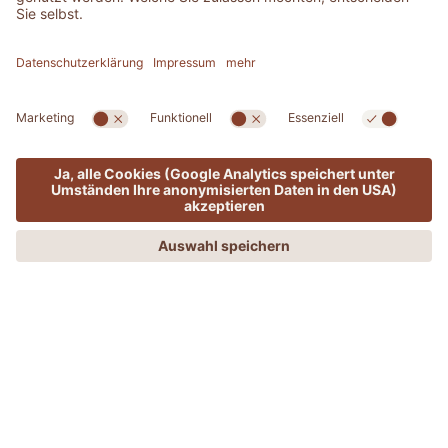
FOOD & NATURE
MENÜ
ANGEBOTE
PHONE
ANFRAGEN
BUCHEN
Die Toskana genießen
WEIN UND WELLNESS SPECIAL
Aufenthalt inklusive folgender Leistungen:
5mal wöchentlich geführte Wanderungen und