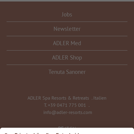
Jobs
Newsletter
ADLER Med
ADLER Shop
Tenuta Sanoner
ADLER Spa Resorts & Retreats
.
Italien
T.
+39 0471 775 001
.
info@adler-resorts.com
DE
IT
EN