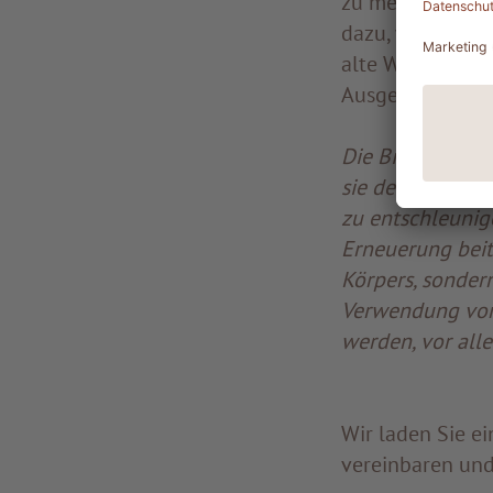
zu mehr Vitalitä
dazu, wie man ä
alte Wissen weis
Ausgeglichenhei
Die Biorhythmen
sie den Einzelne
zu entschleunig
Erneuerung beit
Körpers, sonder
Verwendung von
werden, vor all
Wir laden Sie ei
vereinbaren und