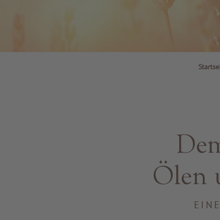
Startse
Dem
Ölen 
EIN