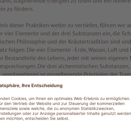
kann, stagnierende Energien zu lösen und ein höhere
in zu fördern.
is dieser Praktiken weiter zu vertiefen, führen wir a
er vier Elemente und der drei Substanzen ein, die Sc
tischen Philosophie und der Kräutertradition sind un
atz folgen. Die vier Elemente - Erde, Wasser, Luft und 
e Bestandteile des Lebens, jeder mit seinen eigene
tsprechungen. Die drei alchemistischen Substanzen, 
, repräsentieren so grundlegende Prinzipien der Tra
hts.
mmenhang werden ätherische Öle zu wertvollen Wer
nd die drei Substanzen in unserem Wesen zu erkund
Durch ihre bewusste Anwendung ist es möglich, die E
im Ungleichgewicht sind, zu stimulieren und zu harm