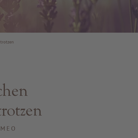
trotzen
chen
rotzen
OMEO