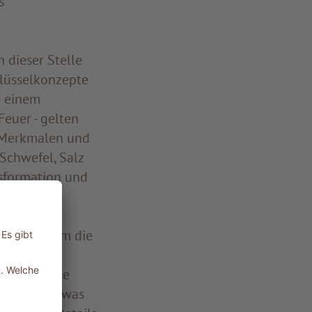
s
n dieser Stelle
hlüsselkonzepte
d einem
Feuer - gelten
n Merkmalen und
Schwefel, Salz
nsformation und
kzeugen, um die
en und
lemente, die
onisieren, was