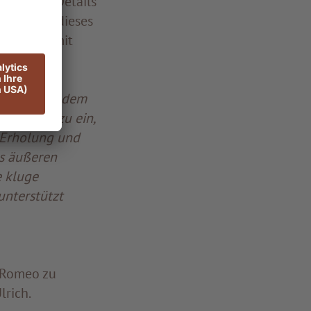
raktische Details
 wie man dieses
em Winter mit
e Rolle, indem
 Winter dazu ein,
, Erholung und
es äußeren
e kluge
nterstützt
. Romeo zu
lrich.