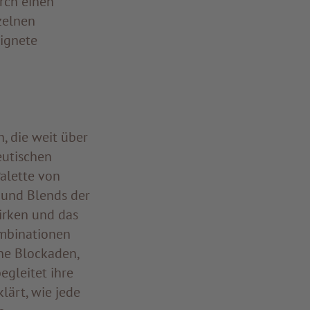
rch einen
zelnen
eignete
, die weit über
eutischen
Palette von
 und Blends der
irken und das
ombinationen
he Blockaden,
egleitet ihre
lärt, wie jede