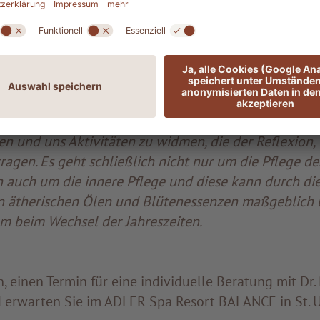
t und Wohlbefinden beitragen kann. Dr. Romeo gibt p
therische Öle in diesem Kontext anwenden kann und
e in die eigene tägliche Routine integriert, um so d
t und Achtsamkeit zu trotzen.
 des menschlichen Körpers spielen eine grundlegend
n in Resonanz mit der Natur bringen. So lädt uns der
en und uns Aktivitäten zu widmen, die der Reflexion
ragen. Es geht schließlich nicht nur um die Pflege d
n auch um die innere Pflege und diese kann durch di
 ätherischen Ölen und Blütenessenzen maßgeblich u
em beim Wechsel der Jahreszeiten.
n, einen Termin für eine individuelle Beratung mit Dr
 erwarten Sie im ADLER Spa Resort BALANCE in St. U