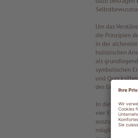
dazu beitragen 
Selbstbewusstse
Um das Verständn
die Prinzipien d
in der alchemis
holistischen Ans
als grundlegend
symbolischen En
und Quecksilber
des Gleichgewic
In diesem Zusa
vier Elemente u
auszugleichen. 
möglicherweise 