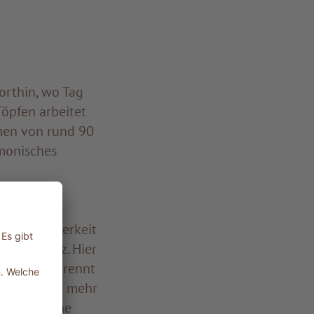
orthin, wo Tag
öpfen arbeitet
men von rund 90
rmonisches
, hell
 nach Sauberkeit
einen Platz. Hier
gfältig getrennt
it bedeutet mehr
n. Zahlreiche