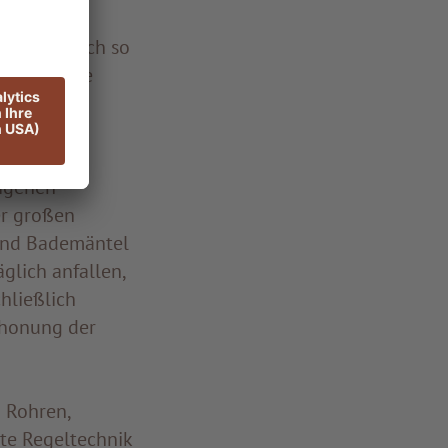
on
ierverbrauch so
 haben jene
eigenen
er großen
 und Bademäntel
glich anfallen,
hließlich
chonung der
 Rohren,
te Regeltechnik