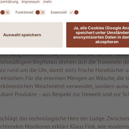
en dafür bereits umgesetzt – etwa die Reduktion v
der die Umstellung auf digitale Systeme, um den Pap
ich zu halten. Auch bei der Auswahl von Lieferanten,
selbe Philosophie teilen und auf recyclingfähige
rialien setzen.
en Gang durch den Flur öffnet sich die Tür zur haus
leichmäßigem Rhythmus drehen sich die Trommeln d
u rund um die Uhr, damit stets frische Handtücher
reitstehen. Für die enormen Mengen an Wäsche, die tä
rkömmlichen Waschmittel verwendet, sondern aussc
ubare Produkte – aus Respekt zur Umwelt und zur S
schlägt das technologische Herz der Lodge. Zwischen
htenden Monitoren erklärt Klaus Fink, wie moderns