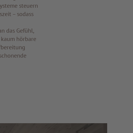
Systeme steuern
szeit – sodass
an das Gefühl,
s kaum hörbare
fbereitung
utschonende