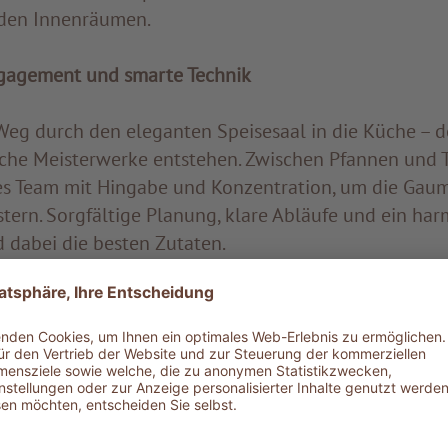
 den Innenräumen.
ngagement und smarte Technik
Weg durch den eleganten Speisesaal in die Küche – d
ische Meisterwerke entstehen. Zwischen Pfannen und T
es Team mit Hingabe und Konzentration, um die Gau
stern. Sorgfältige Planung, klare Abläufe und ein ha
d dabei die besten Zutaten.
ht es über eine schmale Treppe hinab in einen großen
um – das Zentrum des Abfallmanagements. Es riecht
ße Behälter sind penibel beschriftet, jedes Teil hat s
e Müll aus Zimmern und Abteilungen gesammelt, sor
hgerechte Entsorgung vorbereitet. Doch Nachhaltigke
: Ziel ist es, Abfälle gar nicht erst entstehen zu lasse