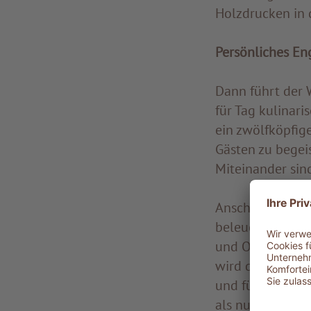
Holzdrucken in
Persönliches E
Dann führt der 
für Tag kulinar
ein zwölfköpfig
Gästen zu begei
Miteinander sin
Anschließend ge
beleuchteten Ra
und Ordnung. Gro
wird der gesamt
und für die fac
als nur Recycling