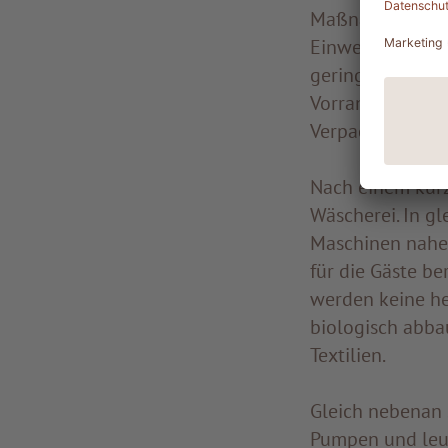
Maßnahmen wurd
Einwegplastik o
gering wie mögl
Vorrang, die die
Verpackungsmate
Nach einem kurz
Wäscherei. In g
Maschinen nahez
für die Gäste be
werden keine he
biologisch abba
Textilien.
Gleich nebenan 
Pumpen und leuc