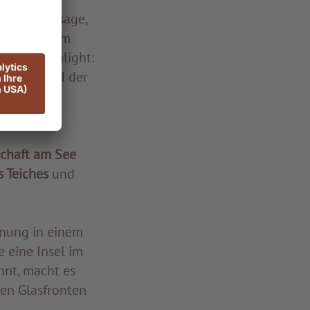
vollen Passage,
füllten Raum
deres Highlight:
em Yoga und der
chaft am See
 Teiches
und
nung in einem
 eine Insel im
hnt, macht es
en Glasfronten