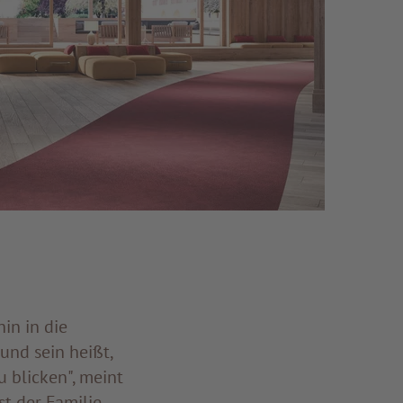
in in die
und sein heißt,
 blicken", meint
t der Familie