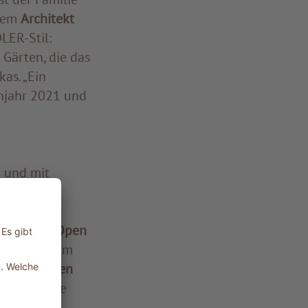
 dem
Architekt
LER-Stil:
 Gärten, die das
as. „Ein
ühjahr 2021 und
n und mit
hige und
um sich
igartigen Open
ente, in dem
n, eleganten
R Spa-Linie