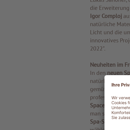
die Erweiterung
Igor Comploj
au
natürliche Mater
Licht und die u
innovatives Pro
2022".
Neuheiten im Fr
In den
neuen Sp
natürlichem Lic
gemütliche Sitz
professionell b
Space
mit Zugan
man sich vor u
Spa-Shop
können
wählen.