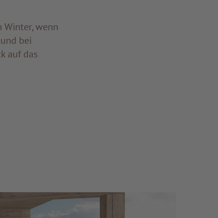
m Winter, wenn
 und bei
k auf das
.