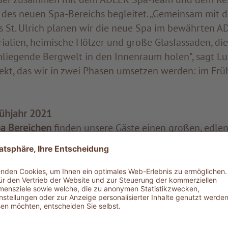
 des neuen Spa-Bereichs begleitet. „Gemeinsam mit
s St. Ulrich planen wir die neue Spa im bewährten AD
ialien, heimische Hölzer und große Glasfassaden, die
mliegende Bergwelt in den Innenraum holen", sagt Luk
jekt, das wir in zwei Phasen umsetzen werden: im Fr
ühjahr 2021
a Bereichen
finden unsere Gäste einen großen, edle
ht durchfluteten Empfang- und Beratungsbereich. Ru
gelegenheiten sorgen für ausreichend Privatsphäre, 
eraten zu lassen. Der Wartebereich wird zu einem
einz
g auf eine große Sonnenterasse. Ein exklusives Ambi
nd nach den Behandlungen entspannen kann. Im
neue
 die Gäste ihre Lieblingsprodukte aus unserer ADLE