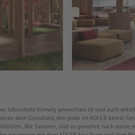
über Jahrzehnte hinweg gewachsen ist und auch witerh
 getreu dem Grundsatz, den jeder im ADLER kennt: Ges
lfühlen. „Wir Sanoner, sind es gewohnt nach vorne zu
 der zusammen mit dem ADLER Spa-Team und dem Res