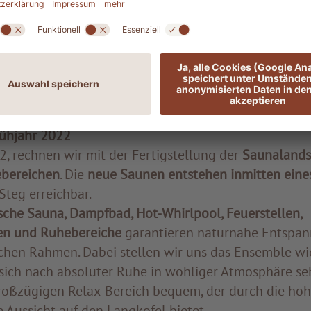
Kabinen
befinden sich am Ende einer sehr stimmungs
aus der Region ausgekleidet ist und in einem lichter
f
zwei romantische Innengärten
blickt. Ein ganz beson
on
aus heimischem Fichtenholz, der ausschließlich d
.
ühjahr 2022
2, rechnen wir mit der Fertigstellung der
Saunalands
bereichen
. Die
neue Saunen entstehen inmitten eines
Steg erreichbar.
ische Sauna, Dampfbad, Hot-Whirlpool, Feuerstellen,
en und Ruhebereiche
garantieren naturnahe Entspan
schen Rahmen. Dabei stellen wir uns das Ensemble wie
 sich nach absoluter Ruhe in wohliger Atmosphäre se
roßzügigen Relax-Bereich bequem, der durch die hoh
e Aussicht auf den Langkofel bietet.