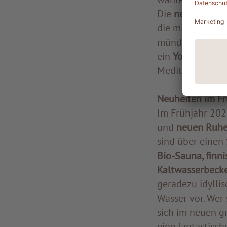
Die
neuen Spa-
die mit Hölzern 
mündet, der au
ein
Yoga-Pavill
Meditation dient
Neuheiten im Fr
Im Frühjahr 202
und
neuen Ruhe
sind über einen 
Bio-Sauna, finn
Kaltwasserbeck
geradezu idylli
Wasser vor. Wer
sich im neuen g
eine fantastisch