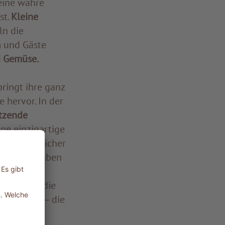
eine wahre
st.
Kleine
ln die
 und Gäste
i Gemüse.
bringt ihre ganz
 hervor. In der
tzende
Eine einzigartige
ssen zahlreicher
 sie alle haben
ln, Honig,
rient und die
den Kakao – die
.