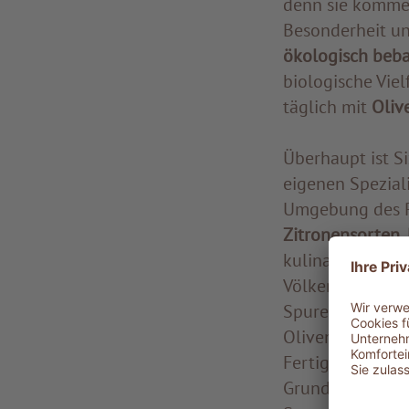
denn sie kommen
Besonderheit un
ökologisch beba
biologische Vie
täglich mit
Oliv
Überhaupt ist Si
eigenen Speziali
Umgebung des R
Zitronensorten,
kulinarische Vie
Völker geprägt i
Spuren hinterla
Oliven und Inno
Fertigkeit der P
Grundlage für d