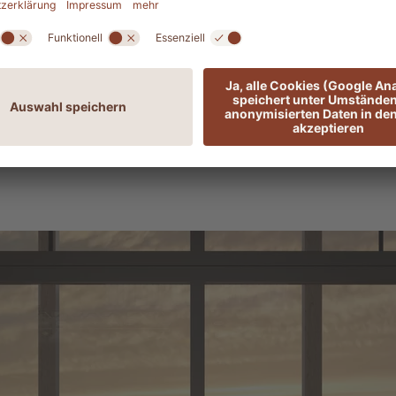
Herzen des Mittelmeers über Jahrhunderte hinweg e
 Küche
, die heute noch als höchster Ausdruck medite