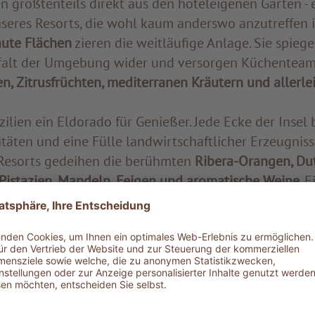
 größtenteils direkt aus den hoteleigenen Gärten - 
seres Resorts, die wohl kaum anderswo anzutreffen i
ute Flächen
zieren die weitläufige Anlage. Sie spiege
lfalt der Umgebung wider und versorgen Küchenteam
en, Zitrusfrüchten, mediterranen Kräutern und allerle
zilien ein Eldorado für Genießer. Jede Ecke der Insel 
täten und eine Fülle landwirtschaftlicher Erzeugnisse
esorts gedeihen die berühmten
Ribera-Orangen, Du
 Pistazien, Mandeln, Feigen und aromatische Weine
. 
lfalt die aus der Tradition schöpft und von den Einflü
st. Griechen, Araber, Normannen, Franzosen, Spanier –
ssen, auch in der Küche. Die Griechen brachten Mande
vationen im Weinbau. Die Araber Gewürze aus dem O
asta-Herstellung. Die Spanier Tomaten, Peperoni und 
ie traditionsreiche Schokoladenproduktion in Modica