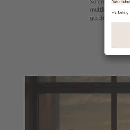
So entstand im 
multikulturelle
geschätzt wird.