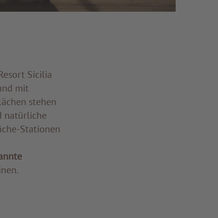
esort Sicilia
und mit
lächen stehen
d natürliche
küche-Stationen
annte
nen.