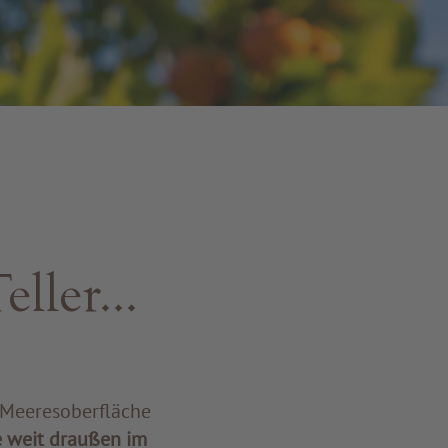
ller...
ie Meeresoberfläche
e weit draußen im