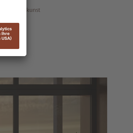
ine
rraner Kochkunst