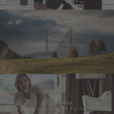
14
Nature
OSPITI DELLA NATURA
15
All Inclusive
PREOCCUPAZIONI ZERO, È TUTTO INCLUSO