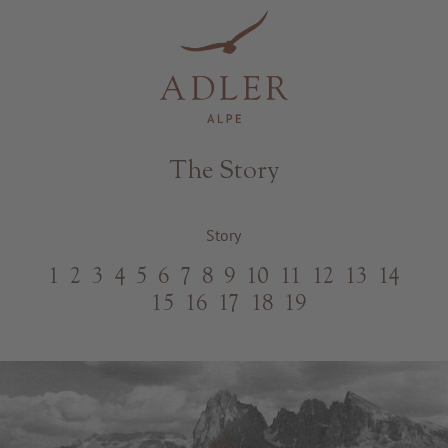
Resorts & Retreats
The Story
Story
1
2
3
4
5
6
7
8
9
10
11
12
13
14
15
16
17
18
19