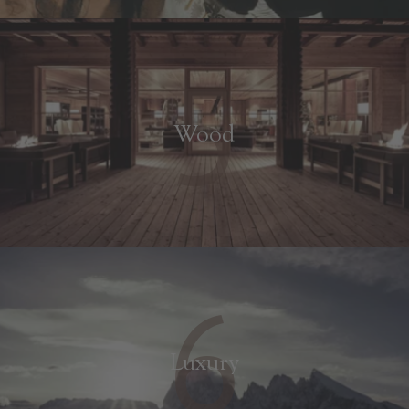
5
Wood
6
A TUTTI I RESORTS E RETREATS
Luxury