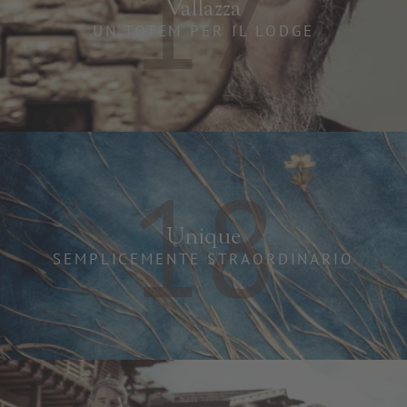
17
Vallazza
UN TOTEM PER IL LODGE
18
Unique
SEMPLICEMENTE STRAORDINARIO