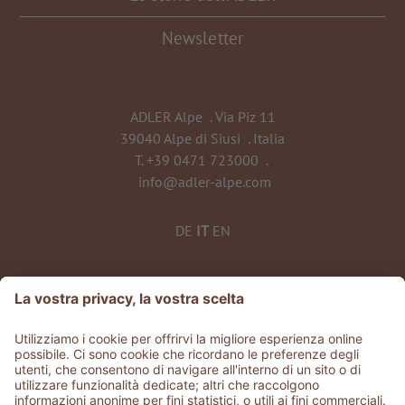
Newsletter
ADLER Alpe
.
Via Piz 11
39040 Alpe di Siusi
.
Italia
T.
+39 0471 723000
.
info@adler-alpe.com
DE
IT
EN
©
2026
ADLER Alpe