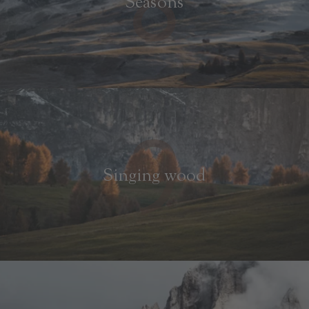
8
Seasons
9
Singing wood