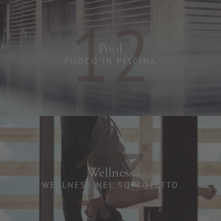
12
Pool
FUOCO IN PISCINA
13
Wellness
WELLNESS NEL SOTTOTETTO