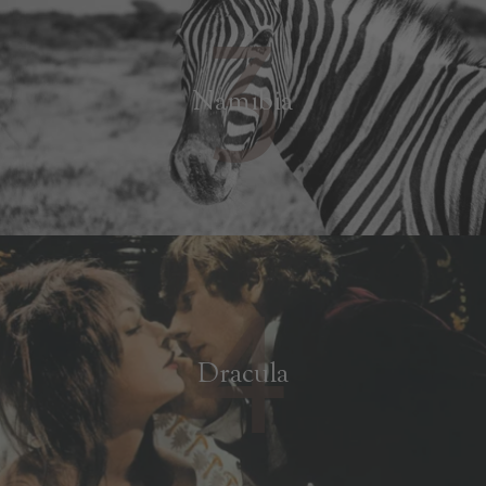
3
Namibia
4
Dracula