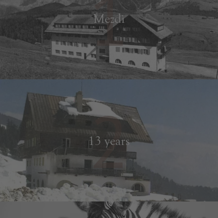
1
Mezdì
2
13 years