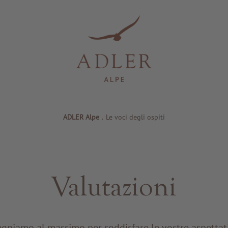
ADLER Alpe
.
Le voci degli ospiti
Valutazioni
egniamo al massimo per soddisfare le vostre aspettat