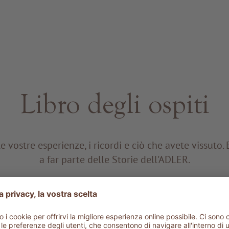
Libro degli ospiti
e vostre esperienze, i ricordi e ciò che avete vissuto. 
a far parte delle Storie dell'ADLER.