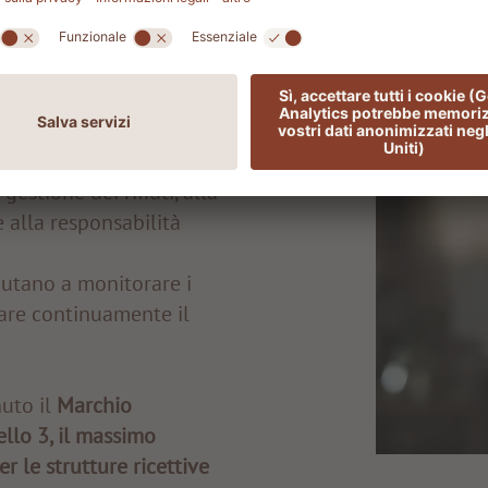
rnazionali di
sostenibile, riconosciuto
sm Council (GSTC).
iteri misurabili relativi
ll'acqua, all'efficienza
 gestione dei rifiuti, alla
e alla responsabilità
aiutano a monitorare i
orare continuamente il
nuto il
Marchio
ello 3, il massimo
r le strutture ricettive