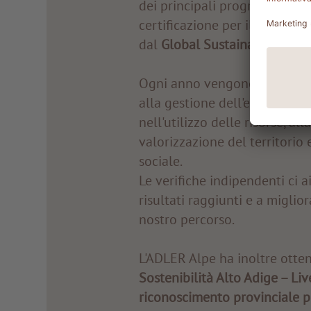
dei principali programmi inte
certificazione per il turismo 
dal
Global Sustainable Touri
Ogni anno vengono valutati cr
alla gestione dell'energia e de
nell'utilizzo delle risorse, alla
valorizzazione del territorio 
sociale.
Le verifiche indipendenti ci 
risultati raggiunti e a migli
nostro percorso.
L'ADLER Alpe ha inoltre otte
Sostenibilità Alto Adige – Liv
riconoscimento provinciale pe