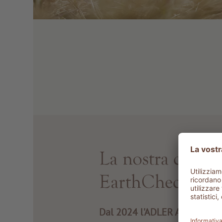
La nostra certifi
EarthCheck
Dal 2024 l'ADLER Alpe è cert