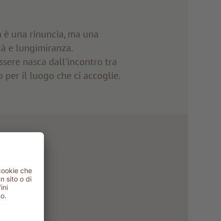
on è una rinuncia, ma una
ità e lungimiranza.
sere nasca dall'incontro tra
o per il luogo che ci accoglie.