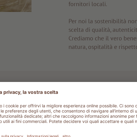
fornitori locali.
Per noi la sostenibilità n
scelta di qualità, autentic
Crediamo che il vero benes
natura, ospitalità e rispett
cazione
ificato EarthCheck,
uno