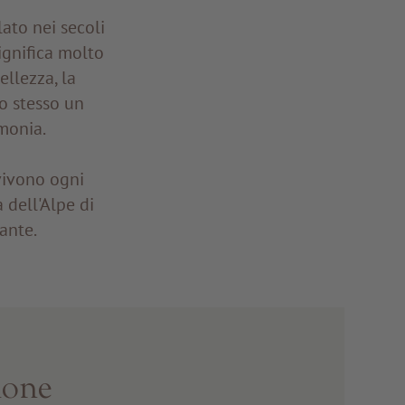
ato nei secoli
significa molto
ellezza, la
po stesso un
monia.
vivono ogni
 dell'Alpe di
tante.
ione