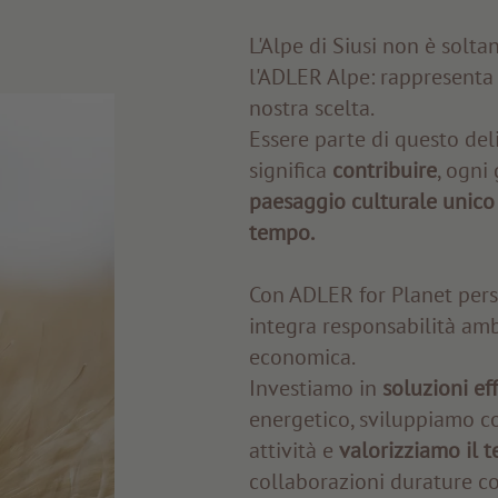
L'Alpe di Siusi non è solta
l'ADLER Alpe: rappresenta 
nostra scelta.
Essere parte di questo del
significa
contribuire
, ogni
paesaggio culturale unico 
tempo.
Con ADLER for Planet per
integra responsabilità amb
economica.
Investiamo in
soluzioni eff
energetico, sviluppiamo c
attività e
valorizziamo il t
collaborazioni durature co