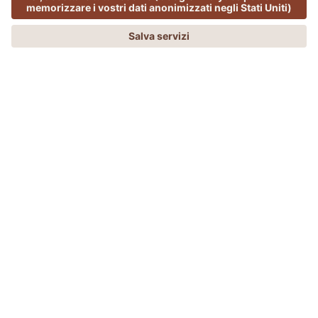
OUTDOOR
MENU
OFFERTE
PHONE
RICHIESTA
PRENOTA
Autunno sull'Alpe
QUANDO I LARICI SI COLORANO DI
SFUMATURE DORATE E L’ARIA FRESCA DI
MONTAGNA REGALA UNA PIACEVOLE
SENSAZIONE DI LEGGEREZZA, L’ALPE DI
SIUSI RIVELA TUTTA LA SUA AUTENTICA
BELLEZZA.
La luce tenue del sole, gli ampi panorami e la
tranquillità autunnale invitano a rilassarsi, respirare
profondamente e vivere la natura in tutta la sua
intensità.