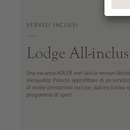
SERVIZI INCLUSI
Lodge All-inclus
Una vacanza ADLER non lascia nessun desid
inesaudito: Potrete approfittare di un serviz
di molte prestazioni incluse, dall'esclusiva s
programma di sport.