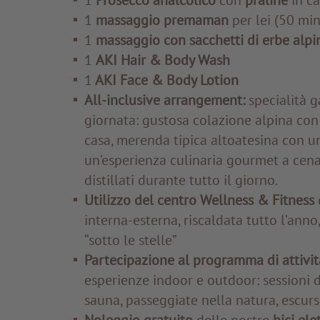
1
Prosecco analcolico
con
praline
in c
1
massaggio premaman
per lei (50 min
1
massaggio con sacchetti di erbe alpi
1
AKI Hair & Body Wash
1
AKI Face & Body Lotion
All-inclusive arrangement:
specialità g
giornata: gustosa colazione alpina con p
casa, merenda tipica altoatesina con una
un’esperienza culinaria gourmet a cena,
distillati durante tutto il giorno.
Utilizzo del centro Wellness & Fitness
interna-esterna, riscaldata tutto l’anno
“sotto le stelle”
Partecipazione al programma di attività
esperienze indoor e outdoor: sessioni di
sauna, passeggiate nella natura, escursi