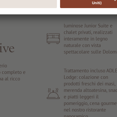
luminose Junior Suite e
chalet privati, realizzati
interamente in legno
ive
naturale con vista
spettacolare sulle Dolomi
erio
Trattamento incluso ADL
io completo e
Lodge: colazione con
pa al ricco
prodotti freschi dei masi,
merenda altoatesina, sna
e piatti leggeri il
pomeriggio, cena gourme
nel nostro ristorante
panoramico