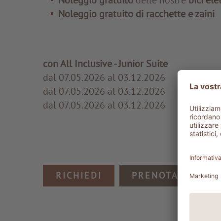
Noleggio gratuito
delle nostre
bici ele
Noleggio gratuito di racchette e zaini
con All Inclusive - Junior Suite
dal 07.05.2026 al 03.12.2026
3 perno
dal 07.05.2026 al 03.12.2026
4 perno
dal 07.05.2026 al 03.12.2026
7 perno
RICHIEDI
PRENOTA