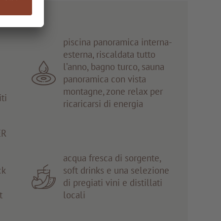
piscina panoramica interna-
esterna, riscaldata tutto
l’anno, bagno turco, sauna
panoramica con vista
montagne, zone relax per
ti
ricaricarsi di energia
ER
acqua fresca di sorgente,
ck
soft drinks e una selezione
di pregiati vini e distillati
t
locali