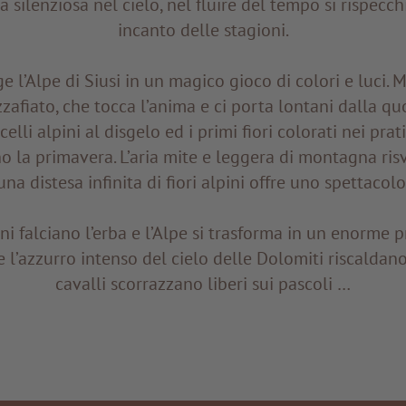
a silenziosa nel cielo, nel fluire del tempo si rispecc
incanto delle stagioni.
 l’Alpe di Siusi in un magico gioco di colori e luci. M
afiato, che tocca l’anima e ci porta lontani dalla quo
scelli alpini al disgelo ed i primi fiori colorati nei prat
 la primavera. L’aria mite e leggera di montagna risveg
na distesa infinita di fiori alpini offre uno spettaco
ini falciano l’erba e l’Alpe si trasforma in un enorme
e e l’azzurro intenso del cielo delle Dolomiti riscaldano
cavalli scorrazzano liberi sui pascoli …