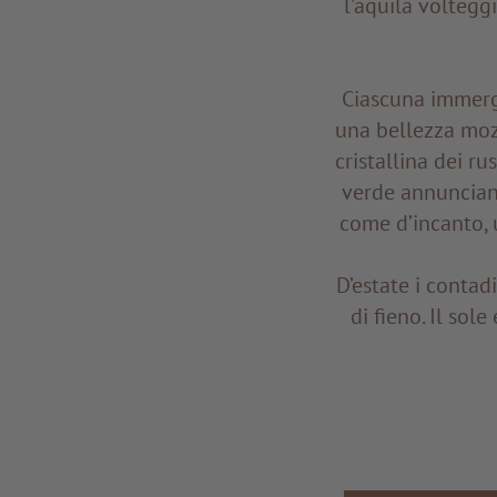
l’aquila volteggi
Ciascuna immerge
una bellezza mozz
cristallina dei ru
verde annunciano
come d’incanto, u
D’estate i contad
di fieno. Il sol