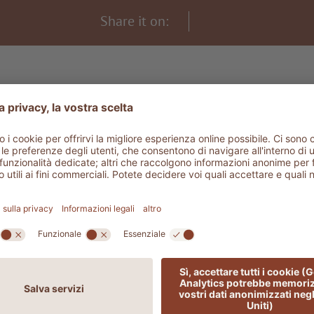
Share it on:
THE LODGE SPIRIT - THE STORY
ltre parole per sogna
COPRITE LE ALTRE STORIE DELL'ADL