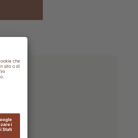
re
ER