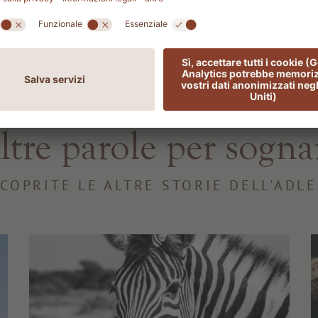
THE LODGE SPIRIT - THE STORY
ltre parole per sogna
COPRITE LE ALTRE STORIE DELL'ADL