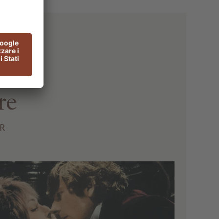
re
ER