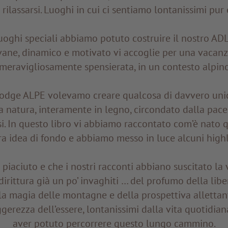
 rilassarsi. Luoghi in cui ci sentiamo lontanissimi pur 
luoghi speciali abbiamo potuto costruire il nostro AD
vane, dinamico e motivato vi accoglie per una vacan
meravigliosamente spensierata, in un contesto alpino
odge ALPE volevamo creare qualcosa di davvero unico
 natura, interamente in legno, circondato dalla pace 
usi. In questo libro vi abbiamo raccontato com’è nato 
ra idea di fondo e abbiamo messo in luce alcuni high
 piaciuto e che i nostri racconti abbiano suscitato la v
dirittura già un po’ invaghiti … del profumo della libe
la magia delle montagne e della prospettiva allettan
leggerezza dell’essere, lontanissimi dalla vita quotidian
aver potuto percorrere questo lungo cammino.