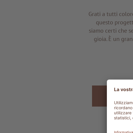
Grati a tutti col
questo progett
siamo certi che s
gioia. È un gra