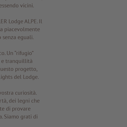
essendo vicini.
LER Lodge ALPE. Il
za piacevolmente
 senza eguali.
. Un “rifugio”
e tranquillità
questo progetto,
lights del Lodge.
ostra curiosità.
rtà, dei legni che
te di provare
a. Siamo grati di