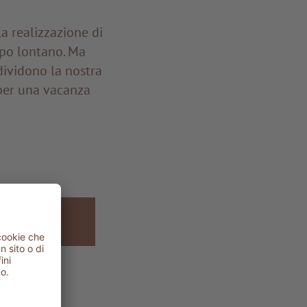
a realizzazione di
ppo lontano. Ma
dividono la nostra
 per una vacanza