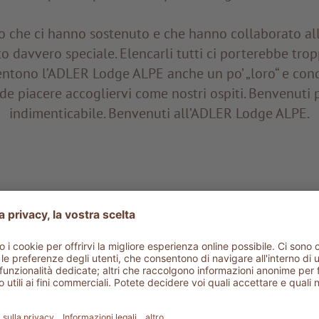
oro che ci hanno sostenuto e che hanno collaborato all
o davvero speciale. Elencarli tutti ci porterebbe tro
entono l’ADLER Lodge ALPE anche un po’ „loro“ e con
nde piacere accogliervi come nostri ospiti. Benvenuti
indimenticabile. Benvenuti all’ADLER Lodge ALPE.
Share it on: