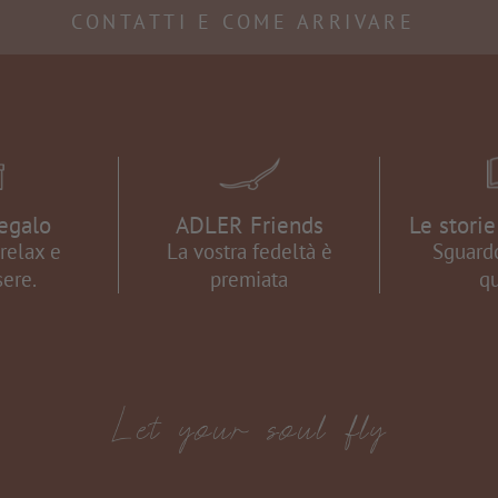
CONTATTI E COME ARRIVARE
egalo
ADLER Friends
Le stori
relax e
La vostra fedeltà è
Sguardo
ere.
premiata
qu